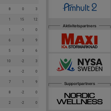
8
0
3
1
15
12
Aktivitetspartners
1
-1
0
6
3
9
5
3
6
10
-2
3
4
-2
0
7
1
9
Supportpartners
8
-2
0
2
-2
0