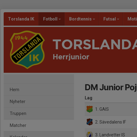
Torslanda IK
Fotboll
Bordtennis
Futsal
Mot
TORSLANDA
Herrjunior
DM Junior Poj
Hem
Lag
Nyheter
1. GAIS
Truppen
2. Sävedalens IF
Matcher
3. Landvetter IS