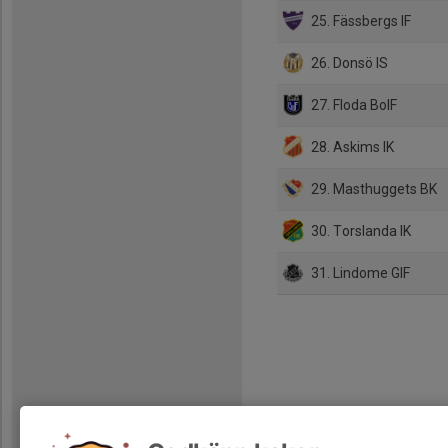
25. Fässbergs IF
26. Donsö IS
27. Floda BoIF
28. Askims IK
29. Masthuggets BK
30. Torslanda IK
31. Lindome GIF