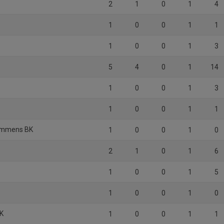
2
1
0
1
4
1
0
0
1
1
1
0
0
1
3
5
4
0
1
14
1
0
0
1
3
1
0
0
1
1
dammens BK
1
0
0
1
0
2
1
0
1
6
1
0
0
1
5
1
0
0
1
0
BK
1
0
0
1
1