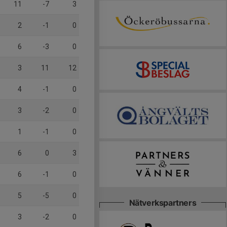
11
-7
3
2
-1
0
6
-3
0
3
11
12
4
-1
0
3
-2
0
1
-1
0
6
0
3
6
-1
0
5
-5
0
Nätverkspartners
3
-2
0