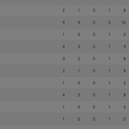
2
1
0
1
8
4
4
0
0
16
1
0
0
1
0
4
3
0
1
9
3
2
0
1
8
2
1
0
1
8
K
1
0
0
1
2
4
3
0
1
8
1
0
0
1
6
1
0
0
1
0