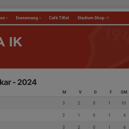
ion
Evenemang
Café TIKet
Stadium Shop
 IK
kar - 2024
M
V
O
F
GM
3
2
0
1
10
2
1
0
1
6
3
2
0
1
6