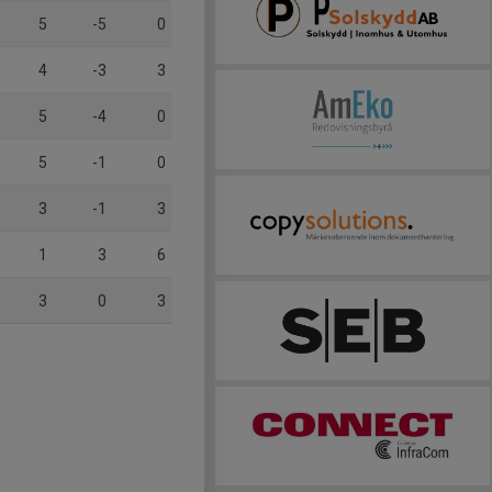
5
-5
0
4
-3
3
5
-4
0
5
-1
0
3
-1
3
1
3
6
3
0
3