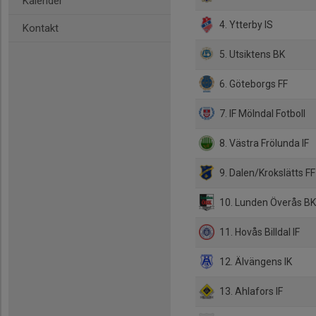
Kalender
4. Ytterby IS
Kontakt
5. Utsiktens BK
6. Göteborgs FF
7. IF Mölndal Fotboll
8. Västra Frölunda IF
9. Dalen/Krokslätts FF
10. Lunden Överås B
11. Hovås Billdal IF
12. Älvängens IK
13. Ahlafors IF