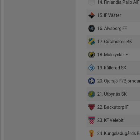
14. Finlandia Pallo AIF
15. IF Väster
16. Älvsborg FF
17. Götaholms BK
18. Mölnlycke IF
19. Kållered SK
20. Öjersjö IF/Björn
21. Utbynäs SK
22. Backatorp IF
23. KF Velebit
24. Kungsladugårds 