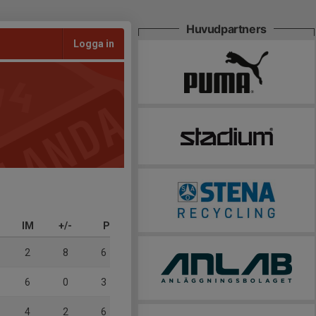
Huvudpartners
Logga in
IM
+/-
P
2
8
6
6
0
3
4
2
6