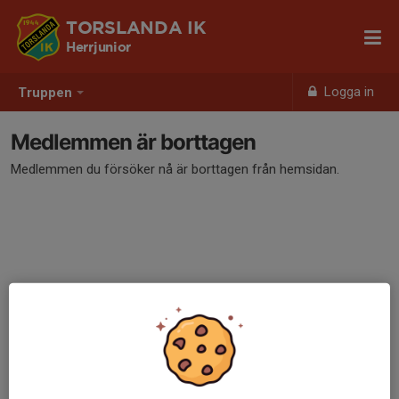
TORSLANDA IK
Herrjunior
Logga in
Truppen
Medlemmen är borttagen
Medlemmen du försöker nå är borttagen från hemsidan.