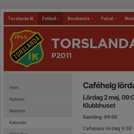
Torslanda IK
Fotboll
Bordtennis
Futsal
Mot
TORSLANDA
P2011
Caféhelg lörd
Hem
Lördag 2 maj, 09:
Nyheter
Klubbhuset
Matcher
Samling: 09:00
Kalender
Cafepass lördag 9:00 