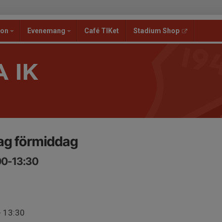
ion
Evenemang
Café TIKet
Stadium Shop
 IK
ag förmiddag
00-13:30
- 13:30