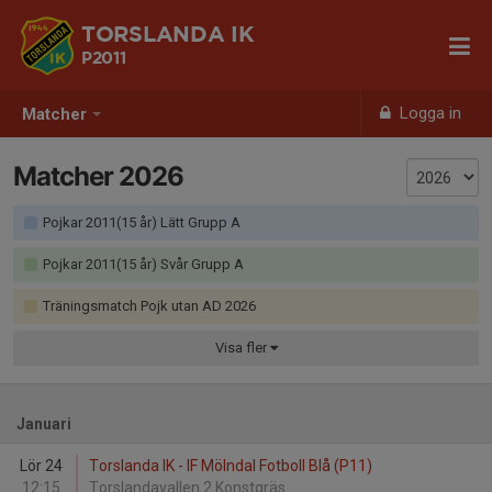
TORSLANDA IK
P2011
Logga in
Matcher
Matcher 2026
Pojkar 2011(15 år) Lätt Grupp A
Pojkar 2011(15 år) Svår Grupp A
Träningsmatch Pojk utan AD 2026
Visa
fler
Januari
Lör 24
Torslanda IK - IF Mölndal Fotboll Blå (P11)
12:15
Torslandavallen 2 Konstgräs