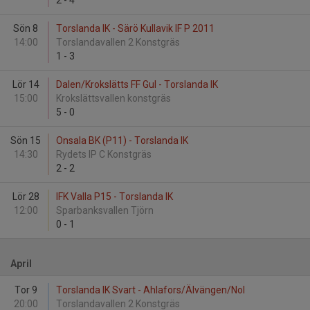
2
-
4
Sön 8
Torslanda IK - Särö Kullavik IF P 2011
14:00
Torslandavallen 2 Konstgräs
1
-
3
Lör 14
Dalen/Krokslätts FF Gul - Torslanda IK
15:00
Krokslättsvallen konstgräs
5
-
0
Sön 15
Onsala BK (P11) - Torslanda IK
14:30
Rydets IP C Konstgräs
2
-
2
Lör 28
IFK Valla P15 - Torslanda IK
12:00
Sparbanksvallen Tjörn
0
-
1
April
Tor 9
Torslanda IK Svart - Ahlafors/Älvängen/Nol
20:00
Torslandavallen 2 Konstgräs