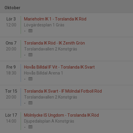
Oktober
Lör 3
Marieholm IK 1 - Torslanda IK Röd
12:00
Lövgärdesplan 1 Gräs
-
Ons 7
Torslanda IK Röd - IK Zenith Grön
20:00
Torslandavallen 2 Konstgräs
-
Fre 9
Hovås Billdal IF Vit - Torslanda IK Svart
18:30
Hovås Billdal Arena 1
-
Tor 15
Torslanda IK Svart - IF Mölndal Fotboll Röd
20:00
Torslandavallen 2 Konstgräs
-
Lör 17
Mölnlycke IS Ungdom - Torslanda IK Röd
14:00
Djupedalsplan A Konstgräs
-