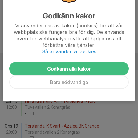
Tis 23
Surte IS FK - Torslanda IK Röd
Godkänn kakor
19:00
Surte 1 Gräs
3
-
3
Vi använder oss av kakor (cookies) för att vår
webbplats ska fungera bra för dig. De används
Fre 26
IF Mölndal Fotboll Röd - Torslanda IK Svart
även för webbanalys i syfte att hjälpa oss att
18:30
Frejaplan 1 K.Gräs
förbättra våra tjänster.
2
-
4
Så använder vi cookies
Augusti
Godkänn alla kakor
Tis 11
Ahlafors/Älvängen/Nol - Torslanda IK Svart
Bara nödvändiga
19:30
Svenska Stenhus Arena 3 Konstgräs
-
Lör 15
Finlandia Pallo AIF - Torslanda IK Röd
12:00
Tuvevallen 2 Konstgräs
-
Ons 19
Torslanda IK Svart - Azalea BK Orange
20:00
Torslandavallen 2 Konstgräs