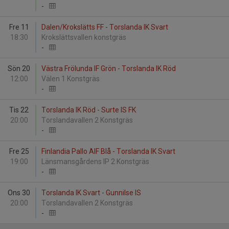
-
Fre 11
Dalen/Krokslätts FF - Torslanda IK Svart
18:30
Krokslättsvallen konstgräs
-
Sön 20
Västra Frölunda IF Grön - Torslanda IK Röd
12:00
Välen 1 Konstgräs
-
Tis 22
Torslanda IK Röd - Surte IS FK
20:00
Torslandavallen 2 Konstgräs
-
Fre 25
Finlandia Pallo AIF Blå - Torslanda IK Svart
19:00
Länsmansgårdens IP 2 Konstgräs
-
Ons 30
Torslanda IK Svart - Gunnilse IS
20:00
Torslandavallen 2 Konstgräs
-