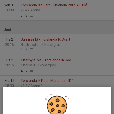
Sön 31
Torslanda IK Svart - Finlandia Pallo AIF Blå
16:00
21:47 Arena 1
3
-
3
Juni
Tis 2
Gunnilse IS - Torslanda IK Svart
20:15
Hjällbovallen 2 Konstgräs
4
-
2
Tis 2
Ytterby IS Vit - Torslanda IK Röd
20:15
Ytterns IP 3 konstgräs
2
-
3
Fre 12
Torslanda IK Röd - Marieholm IK 1
18:30
21:47 Arena 1
2
-
1
Tis 16
Torslanda IK Röd - Mölnlycke IS Ungdom
20:00
21:47 Arena 1
2
-
3