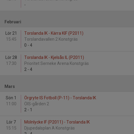
-
Februari
Lör 21
Torslanda IK - Kärra KIF (P2011)
15:45
Torslandavallen 2 Konstgräs
0
-
4
Lör 28
Torslanda IK - Kjelsås IL (P2011)
17:30
Prioritet Serneke Arena Konstgräs
2
-
4
Mars
Sön 1
Örgryte IS Fotboll (P-11) - Torslanda IK
11:00
ÖIS-gården 2
2
-
1
Lör 7
Mölnlycke IF (P2011) - Torslanda IK
15:15
Djupedalsplan A Konstgräs