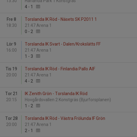
13:30
Härlanda Park 1 Konstgräs
4
-
1
Fre 8
Torslanda IK Röd - Näsets SK P2011 1
18:30
21:47 Arena 1
0
-
2
Lör 9
Torslanda IK Svart - Dalen/Krokslätts FF
16:00
21:47 Arena 1
1
-
3
Tis 19
Torslanda IK Röd - Finlandia Pallo AIF
20:00
21:47 Arena 1
4
-
2
Tor 21
IK Zenith Grön - Torslanda IK Röd
20:15
Hovgårdsvallen 2 Konstgräs (Bjurforsplanen)
1
-
2
Tor 28
Torslanda IK Röd - Västra Frölunda IF Grön
20:00
21:47 Arena 1
2
-
1