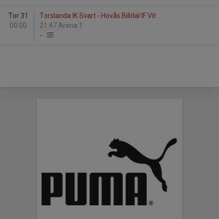
Tor 31
Torslanda IK Svart - Hovås Billdal IF Vit
00:00
21:47 Arena 1
-