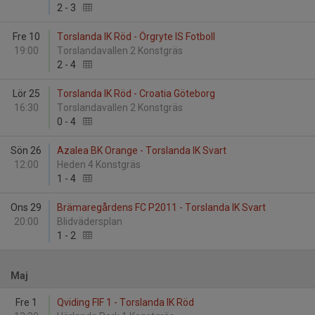
2
-
3
Fre 10
Torslanda IK Röd - Örgryte IS Fotboll
19:00
Torslandavallen 2 Konstgräs
2
-
4
Lör 25
Torslanda IK Röd - Croatia Göteborg
16:30
Torslandavallen 2 Konstgräs
0
-
4
Sön 26
Azalea BK Orange - Torslanda IK Svart
12:00
Heden 4 Konstgräs
1
-
4
Ons 29
Brämaregårdens FC P2011 - Torslanda IK Svart
20:00
Blidvädersplan
1
-
2
Maj
Fre 1
Qviding FIF 1 - Torslanda IK Röd