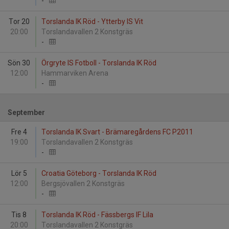
-
Tor 20
Torslanda IK Röd - Ytterby IS Vit
20:00
Torslandavallen 2 Konstgräs
-
Sön 30
Örgryte IS Fotboll - Torslanda IK Röd
12:00
Hammarviken Arena
-
September
Fre 4
Torslanda IK Svart - Brämaregårdens FC P2011
19:00
Torslandavallen 2 Konstgräs
-
Lör 5
Croatia Göteborg - Torslanda IK Röd
12:00
Bergsjövallen 2 Konstgräs
-
Tis 8
Torslanda IK Röd - Fässbergs IF Lila
20:00
Torslandavallen 2 Konstgräs