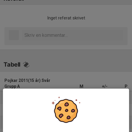
Inget referat skrivet
Tabell
Pojkar 2011(15 år) Svår
Grupp A
M
+/-
P
1. Örgryte IS Fotboll
10
34
30
2. Västra Frölunda IF Grön
10
31
22
3. Mölnlycke IS Ungdom
12
12
21