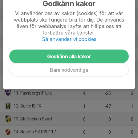
Godkänn kakor
4. Croatia Göteborg
10
19
18
Vi använder oss av kakor (cookies) för att vår
5. IK Zenith Grön
11
1
18
webbplats ska fungera bra för dig. De används
även för webbanalys i syfte att hjälpa oss att
6. Finlandia Pallo AIF
12
-5
18
förbättra våra tjänster.
Så använder vi cookies
7. Marieholm IK 1
10
5
16
8. Torslanda IK Röd
10
-4
16
Godkänn alla kakor
9. Ytterby IS Vit
10
-8
12
Bara nödvändiga
10. Qviding FIF 1
11
-13
12
11. Fässbergs IF Lila
9
-25
3
12. Surte IS FK
11
-47
1
13. BK Häcken Svart
0
0
0
14. Näsets SK P2011 1
0
0
0