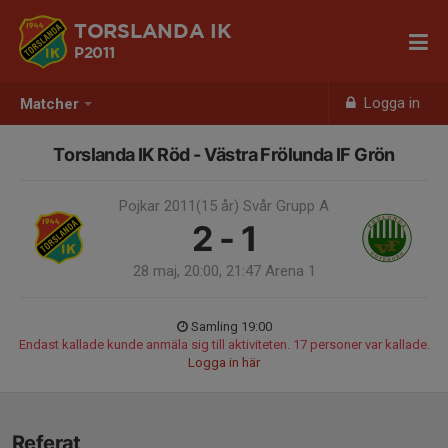
TORSLANDA IK
P2011
Logga in
Matcher
Torslanda IK Röd - Västra Frölunda IF Grön
Pojkar 2011(15 år) Svår Grupp A
2 - 1
28 maj, 20:00, 21:47 Arena 1
Samling 19:00
Endast kallade kunde anmäla sig till aktiviteten. 17 personer var kallade.
Logga in här
Referat