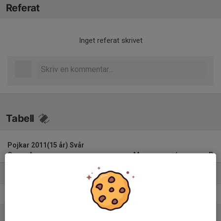
Referat
Inget referat skrivet
Tabell
Pojkar 2011(15 år) Svår
Grupp A
M
+/-
P
1. Örgryte IS Fotboll
10
34
30
2. Västra Frölunda IF Grön
10
31
22
3. Croatia Göteborg
10
19
18