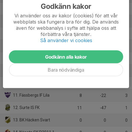
Godkänn kakor
4. Mölnlycke IS Ungdom
11
9
18
Vi använder oss av kakor (cookies) för att vår
5. IK Zenith Grön
webbplats ska fungera bra för dig. De används
11
1
18
även för webbanalys i syfte att hjälpa oss att
6. Marieholm IK 1
förbättra våra tjänster.
10
5
16
Så använder vi cookies
7. Torslanda IK Röd
10
-4
16
Godkänn alla kakor
8. Finlandia Pallo AIF
11
-8
15
Bara nödvändiga
9. Ytterby IS Vit
10
-8
12
10. Qviding FIF 1
10
-10
12
11. Fässbergs IF Lila
8
-22
3
12. Surte IS FK
11
-47
1
13. BK Häcken Svart
0
0
0