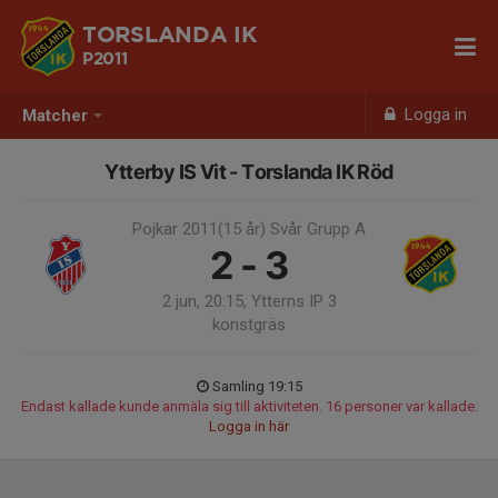
TORSLANDA IK
P2011
Logga in
Matcher
Ytterby IS Vit - Torslanda IK Röd
Pojkar 2011(15 år) Svår Grupp A
2 - 3
2 jun, 20:15, Ytterns IP 3
konstgräs
Samling 19:15
Endast kallade kunde anmäla sig till aktiviteten. 16 personer var kallade.
Logga in här