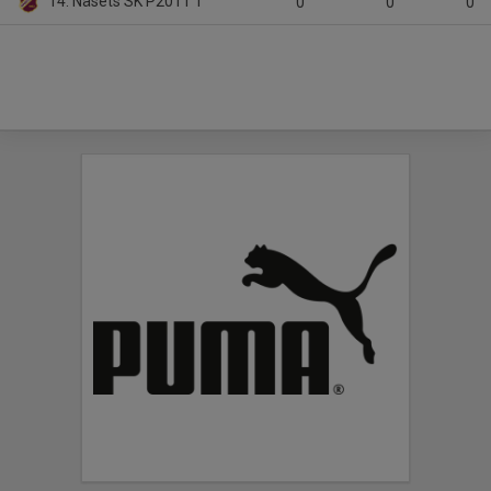
14. Näsets SK P2011 1
0
0
0