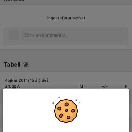
Inget referat skrivet
Tabell
Pojkar 2011(15 år) Svår
Grupp A
M
+/-
P
1. Örgryte IS Fotboll
9
31
27
2. Västra Frölunda IF Grön
10
31
22
3. Croatia Göteborg
10
19
18