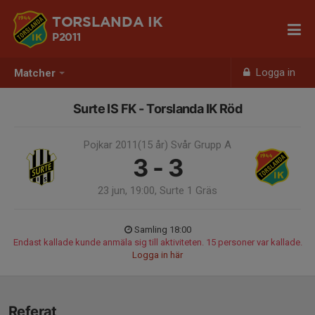
TORSLANDA IK
P2011
Logga in
Matcher
Surte IS FK - Torslanda IK Röd
Pojkar 2011(15 år) Svår Grupp A
3 - 3
23 jun, 19:00, Surte 1 Gräs
Samling 18:00
Endast kallade kunde anmäla sig till aktiviteten. 15 personer var kallade.
Logga in här
Referat