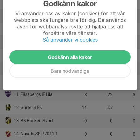
Godkänn kakor
4. Mölnlycke IS Ungdom
11
9
18
Vi använder oss av kakor (cookies) för att vår
5. IK Zenith Grön
11
1
18
webbplats ska fungera bra för dig. De används
även för webbanalys i syfte att hjälpa oss att
6. Marieholm IK 1
10
5
16
förbättra våra tjänster.
Så använder vi cookies
7. Torslanda IK Röd
10
-4
16
8. Finlandia Pallo AIF
11
-8
15
Godkänn alla kakor
9. Ytterby IS Vit
9
-5
12
Bara nödvändiga
10. Qviding FIF 1
10
-10
12
11. Fässbergs IF Lila
8
-22
3
12. Surte IS FK
11
-47
1
13. BK Häcken Svart
0
0
0
14. Näsets SK P2011 1
0
0
0