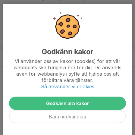
18:30
PIZZA,TEORI,VM-KVAL, 50kr
22:30
Klubbhuset Andra Våningen
16
Sön
v.47
Godkänn kakor
17
19:15
Träning KG/7
20:45
Vi använder oss av kakor (cookies) för att vår
Mån
Torslandavallen KG/7
webbplats ska fungera bra för dig. De används
18
även för webbanalys i syfte att hjälpa oss att
Tis
förbättra våra tjänster.
Så använder vi cookies
19
18:00
Träning KG/11
19:30
Ons
Torslandavallen KG/11
Godkänn alla kakor
20
Tor
Bara nödvändiga
21
Fre