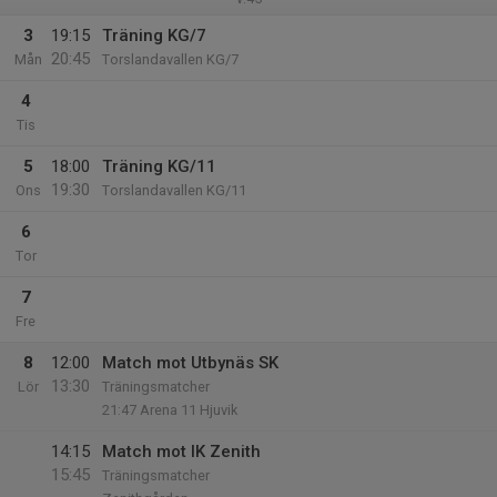
3
19:15
Träning KG/7
20:45
Mån
Torslandavallen KG/7
4
Tis
5
18:00
Träning KG/11
19:30
Ons
Torslandavallen KG/11
6
Tor
7
Fre
8
12:00
Match mot Utbynäs SK
13:30
Lör
Träningsmatcher
21:47 Arena 11 Hjuvik
14:15
Match mot IK Zenith
15:45
Träningsmatcher