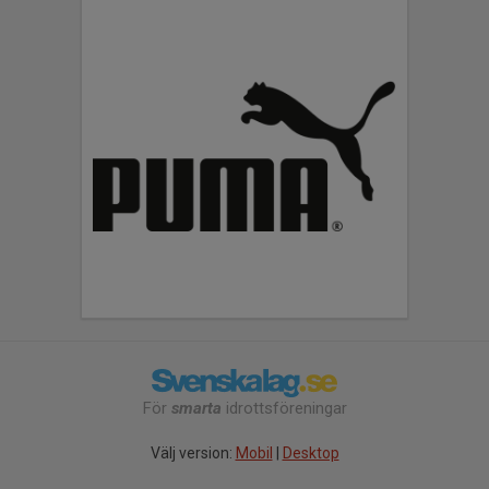
För
smarta
idrottsföreningar
Välj version:
Mobil
|
Desktop