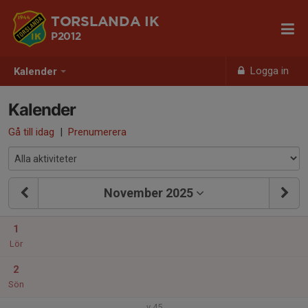
TORSLANDA IK
P2012
Logga in
Kalender
Kalender
Gå till idag
|
Prenumerera
November 2025
1
Lör
2
Sön
v.45