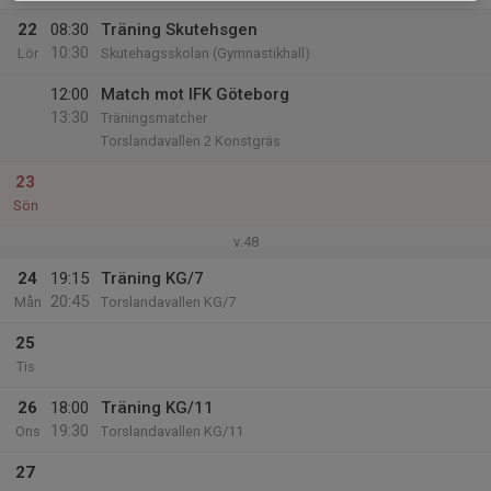
22
08:30
Träning Skutehsgen
10:30
Lör
Skutehagsskolan (Gymnastikhall)
12:00
Match mot IFK Göteborg
13:30
Träningsmatcher
Torslandavallen 2 Konstgräs
23
Sön
v.48
24
19:15
Träning KG/7
20:45
Mån
Torslandavallen KG/7
25
Tis
26
18:00
Träning KG/11
19:30
Ons
Torslandavallen KG/11
27