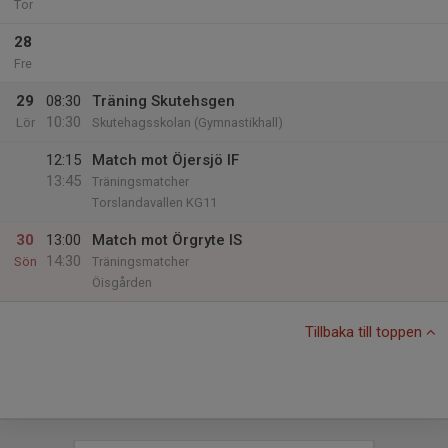
Tor
28
Fre
29
08:30
Träning Skutehsgen
10:30
Lör
Skutehagsskolan (Gymnastikhall)
12:15
Match mot Öjersjö IF
13:45
Träningsmatcher
Torslandavallen KG11
30
13:00
Match mot Örgryte IS
14:30
Sön
Träningsmatcher
Öisgården
Tillbaka till toppen