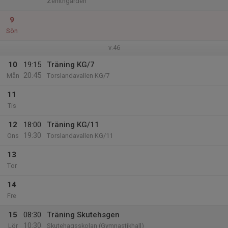
Zenithgården
9
Sön
v.46
10
19:15
Träning KG/7
20:45
Mån
Torslandavallen KG/7
11
Tis
12
18:00
Träning KG/11
19:30
Ons
Torslandavallen KG/11
13
Tor
14
Fre
15
08:30
Träning Skutehsgen
10:30
Lör
Skutehagsskolan (Gymnastikhall)