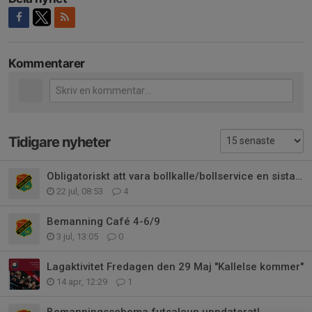
Kommentarer
Tidigare nyheter
Obligatoriskt att vara bollkalle/bollservice en sista gång 25/26
22 jul, 08:53
4
Bemanning Café 4-6/9
3 jul, 13:05
0
Lagaktivitet Fredagen den 29 Maj "Kallelse kommer"
14 apr, 12:29
1
Bemanningsschema futsalcup uppdaterat!