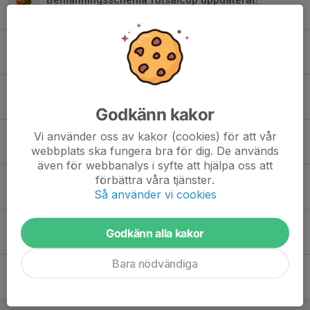
31 okt 2025
0
Torslanda futsalcup
30 okt 2025
0
Hämta kakor!
11 okt 2025
0
Godkänn kakor
Bemanningsschema futsalcup och städdagar!
Vi använder oss av kakor (cookies) för att vår
webbplats ska fungera bra för dig. De används
23 sep 2025
1
även för webbanalys i syfte att hjälpa oss att
förbättra våra tjänster.
Kakförsälning
Så använder vi cookies
8 sep 2025
1
Save the Date 1 november!
Godkänn alla kakor
1 sep 2025
0
Bara nödvändiga
Utdelning av Tik-häften
1 sep 2025
20