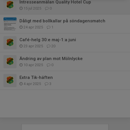
Intresseanmälan Quality Hotel Cup
15 jul 2025
0
Dåligt med bollkallar på söndagensmatch
24 apr 2025
1
Café-helg 30:e maj-1:a juni
23 apr 2025
20
Ändring av plan mot Mölnlycke
10 apr 2025
0
Extra Tik-häften
4 apr 2025
3