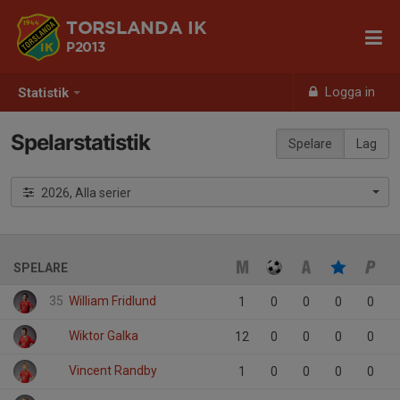
TORSLANDA IK
P2013
Logga in
Statistik
Spelarstatistik
Spelare
Lag
2026, Alla serier
SPELARE
35
William Fridlund
1
0
0
0
0
Wiktor Galka
12
0
0
0
0
Vincent Randby
1
0
0
0
0