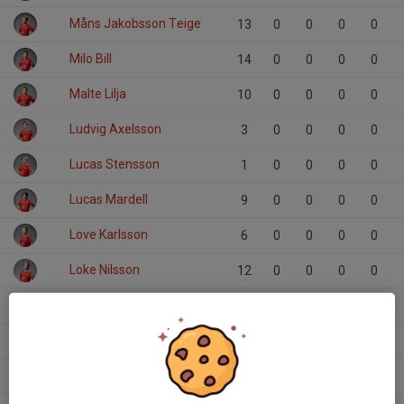
Måns Jakobsson Teige
13
0
0
0
0
Milo Bill
14
0
0
0
0
Malte Lilja
10
0
0
0
0
Ludvig Axelsson
3
0
0
0
0
Lucas Stensson
1
0
0
0
0
Lucas Mardell
9
0
0
0
0
Love Karlsson
6
0
0
0
0
Loke Nilsson
12
0
0
0
0
Lex Höj
15
0
0
0
0
Lasse Axemo
12
0
0
0
0
Kevin Duong
6
0
0
0
0