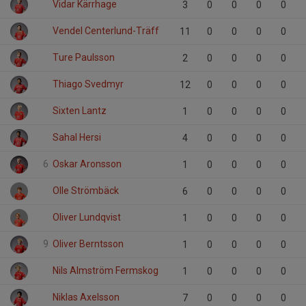
Vidar Kärrhage
3
0
0
0
0
Vendel Centerlund-Träff
11
0
0
0
0
Ture Paulsson
2
0
0
0
0
Thiago Svedmyr
12
0
0
0
0
Sixten Lantz
1
0
0
0
0
Sahal Hersi
4
0
0
0
0
6
Oskar Aronsson
1
0
0
0
0
Olle Strömbäck
6
0
0
0
0
Oliver Lundqvist
1
0
0
0
0
9
Oliver Berntsson
1
0
0
0
0
Nils Almström Fermskog
1
0
0
0
0
Niklas Axelsson
7
0
0
0
0