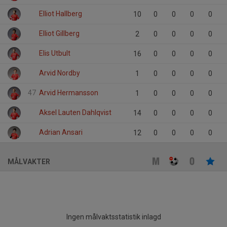
Elliot Hallberg
10
0
0
0
0
Elliot Gillberg
2
0
0
0
0
Elis Utbult
16
0
0
0
0
Arvid Nordby
1
0
0
0
0
47
Arvid Hermansson
1
0
0
0
0
Aksel Lauten Dahlqvist
14
0
0
0
0
Adrian Ansari
12
0
0
0
0
MÅLVAKTER
Ingen målvaktsstatistik inlagd