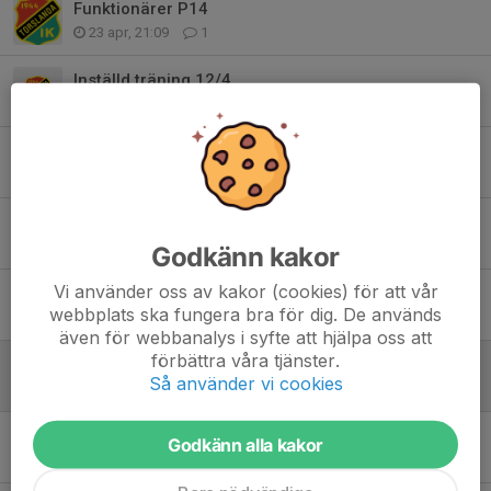
Funktionärer P14
23 apr, 21:09
1
Inställd träning 12/4
9 apr, 23:18
0
Träningsmatch - Kungsbacka
9 apr, 17:42
0
Kalles Kaviar
24 mar, 22:58
0
Godkänn kakor
Vi använder oss av kakor (cookies) för att vår
Inställd träning
webbplats ska fungera bra för dig. De används
21 mar, 11:23
0
även för webbanalys i syfte att hjälpa oss att
förbättra våra tjänster.
Länk mm till föräldramöte
Så använder vi cookies
11 mar, 15:31
0
Funktionärer P14 säsongen 2026
Godkänn alla kakor
10 mar, 21:17
2