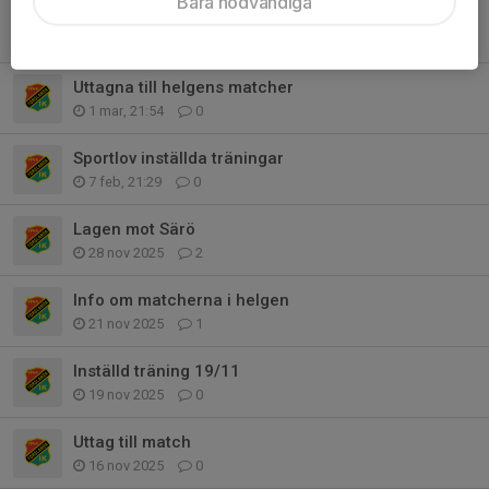
Bara nödvändiga
Uttagna till helgens matcher
9 mar, 21:29
0
Uttagna till helgens matcher
1 mar, 21:54
0
Sportlov inställda träningar
7 feb, 21:29
0
Lagen mot Särö
28 nov 2025
2
Info om matcherna i helgen
21 nov 2025
1
Inställd träning 19/11
19 nov 2025
0
Uttag till match
16 nov 2025
0