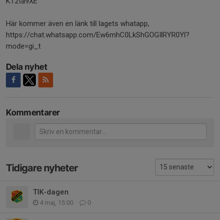
KT2ta9XE
Här kommer även en länk till lagets whatapp,
https://chat.whatsapp.com/Ew6mhC0LkShGOGIlRYR0Yl?
mode=gi_t
Dela nyhet
Kommentarer
Tidigare nyheter
TIK-dagen
4 maj, 15:00
0