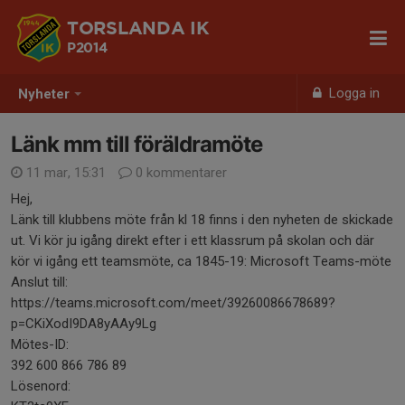
TORSLANDA IK
P2014
Logga in
Nyheter
Länk mm till föräldramöte
11 mar, 15:31
0 kommentarer
Hej,
Länk till klubbens möte från kl 18 finns i den nyheten de skickade
ut. Vi kör ju igång direkt efter i ett klassrum på skolan och där
kör vi igång ett teamsmöte, ca 1845-19: Microsoft Teams-möte
Anslut till:
https://teams.microsoft.com/meet/39260086678689?
p=CKiXodI9DA8yAAy9Lg
Mötes-ID:
392 600 866 786 89
Lösenord: