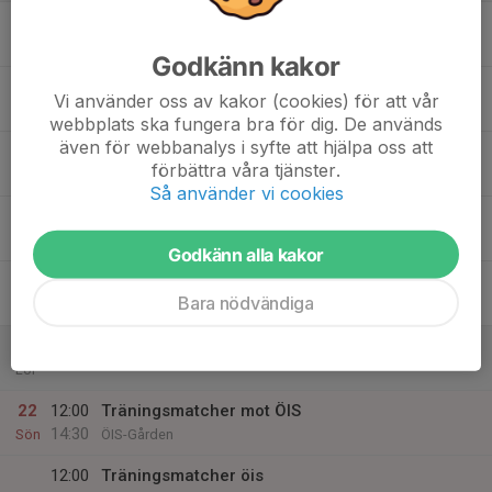
16
Mån
Godkänn kakor
17
Vi använder oss av kakor (cookies) för att vår
Tis
webbplats ska fungera bra för dig. De används
även för webbanalys i syfte att hjälpa oss att
18
förbättra våra tjänster.
Ons
Så använder vi cookies
19
17:15
Träning
18:30
Tor
Torslanda vallen KG7
Godkänn alla kakor
20
Bara nödvändiga
Fre
21
Lör
22
12:00
Träningsmatcher mot ÖIS
14:30
Sön
ÖIS-Gården
12:00
Träningsmatcher öis