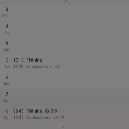
2
Mån
3
Tis
4
Ons
5
17:15
Träning
18:30
Tor
Torslanda vallen KG7
6
Fre
7
Lör
8
09:45
Träning KG 7/9
10:45
Sön
Torslandavallen KG7/9
v.7