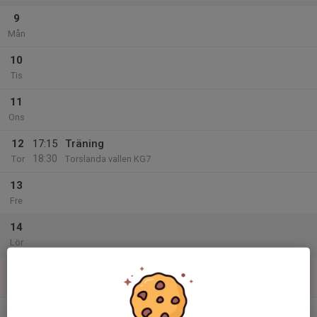
9
Mån
10
Tis
11
Ons
12
17:15
Träning
18:30
Tor
Torslanda vallen KG7
13
Fre
14
Lör
15
09:45
Träning KG 7/9
10:45
Sön
Torslandavallen KG7/9
v.8