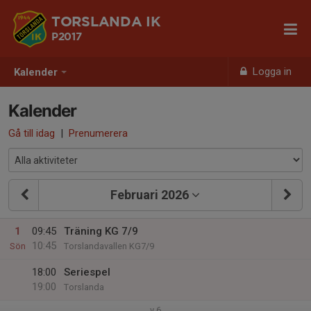
TORSLANDA IK
P2017
Logga in
Kalender
Kalender
Gå till idag
|
Prenumerera
Februari 2026
1
09:45
Träning KG 7/9
10:45
Sön
Torslandavallen KG7/9
18:00
Seriespel
19:00
Torslanda
v.6