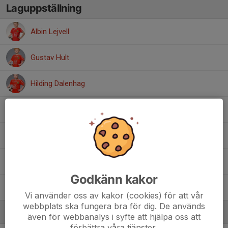
Laguppställning
Albin Lejvell
Gustav Hult
Hilding Dalenhag
Lennox Nielsen
Oscar Olsson
Viktor Zhou
Godkänn kakor
Vincent Borgström Lindahl
Vi använder oss av kakor (cookies) för att vår
webbplats ska fungera bra för dig. De används
Ledare
även för webbanalys i syfte att hjälpa oss att
förbättra våra tjänster.