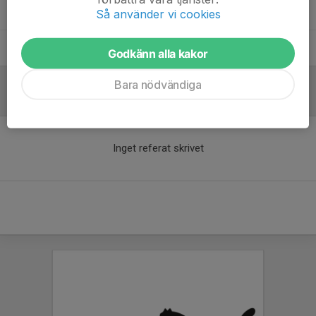
Andreas Borgström Lindahl
Huvudledare
Så använder vi cookies
match/cupansvarig
Jens Nielsen
Huvudledare match/cupansvarig
Godkänn alla kakor
Bara nödvändiga
Referat
Inget referat skrivet