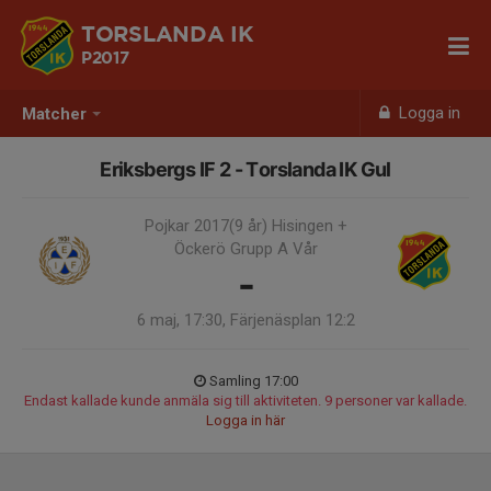
TORSLANDA IK
P2017
Logga in
Matcher
Eriksbergs IF 2 - Torslanda IK Gul
Pojkar 2017(9 år) Hisingen +
Öckerö Grupp A Vår
-
6 maj, 17:30, Färjenäsplan 12:2
Samling 17:00
Endast kallade kunde anmäla sig till aktiviteten. 9 personer var kallade.
Logga in här