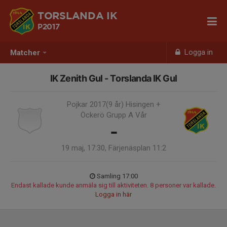
TORSLANDA IK
P2017
Logga in
Matcher
IK Zenith Gul - Torslanda IK Gul
Pojkar 2017(9 år) Hisingen +
Öckerö Grupp A Vår
-
19 maj, 17:30, Färjenäsplan 11:2
Samling 17:00
Endast kallade kunde anmäla sig till aktiviteten. 8 personer var kallade.
Logga in här