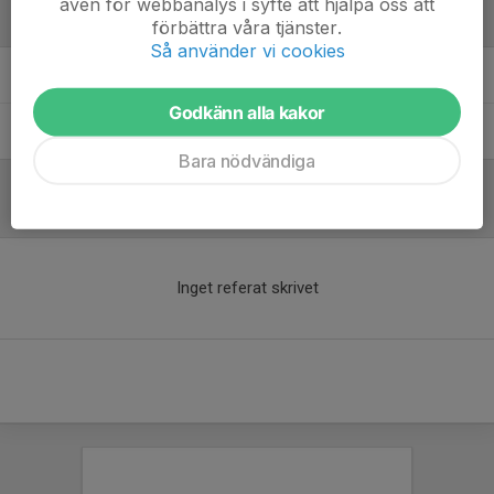
även för webbanalys i syfte att hjälpa oss att
Ledare
förbättra våra tjänster.
Så använder vi cookies
Andreas Borgström Lindahl
Huvudledare
match/cupansvarig
Godkänn alla kakor
Jens Nielsen
Huvudledare match/cupansvarig
Bara nödvändiga
Referat
Inget referat skrivet