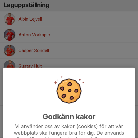
Laguppställning
Albin Lejvell
Anton Vorkapic
Casper Sondell
Gustav Hult
Lennox Nielsen
Oscar Olsson
Viktor Zhou
Godkänn kakor
Vi använder oss av kakor (cookies) för att vår
Vincent Borgström Lindahl
webbplats ska fungera bra för dig. De används