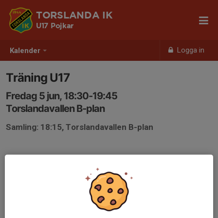
TORSLANDA IK
U17 Pojkar
Logga in
Kalender
Träning U17
Fredag 5 jun, 18:30-19:45
Torslandavallen B-plan
Samling: 18:15, Torslandavallen B-plan