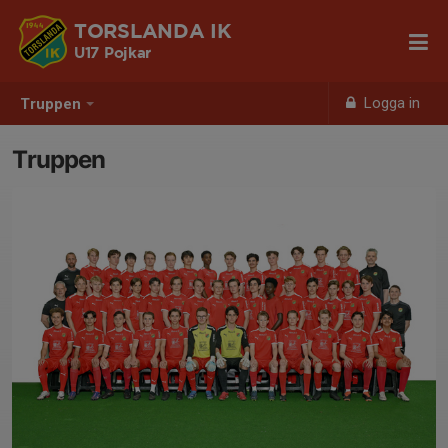
TORSLANDA IK
U17 Pojkar
Logga in
Truppen
Truppen