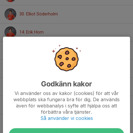
30. Elliot Söderholm
14. Erik Horn
26. Felix Milford
1. Folke Alm
Godkänn kakor
40. Gent Koxhaxhiku
Vi använder oss av kakor (cookies) för att vår
webbplats ska fungera bra för dig. De används
22. Hugo Friberg
även för webbanalys i syfte att hjälpa oss att
förbättra våra tjänster.
Så använder vi cookies
29. Jonas Al-Kattan