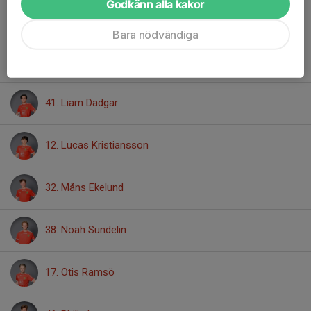
Godkänn alla kakor
23. Jonathan Buttwill
Bara nödvändiga
9. Leo Olsson
41. Liam Dadgar
12. Lucas Kristiansson
32. Måns Ekelund
38. Noah Sundelin
17. Otis Ramsö