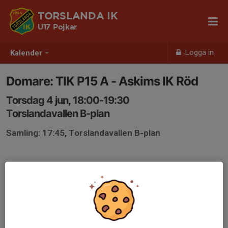
TORSLANDA IK
U17 Pojkar
Logga in
Kalender
Domare: TIK P15 A - Askims IK Röd
Torsdag 4 jun, 18:00-19:30
Torslandavallen B-plan
Samling: 17:45, Torslandavallen B-plan