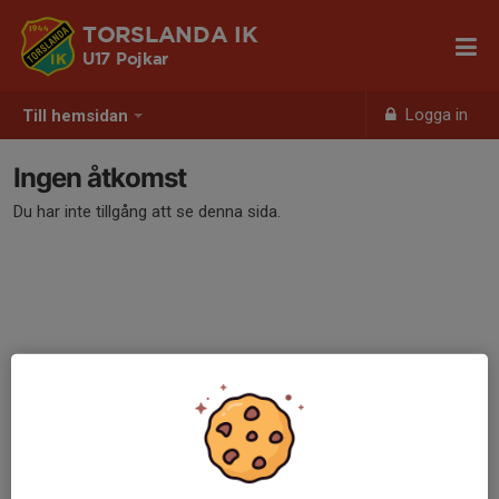
TORSLANDA IK
U17 Pojkar
Logga in
Till hemsidan
Ingen åtkomst
Du har inte tillgång att se denna sida.