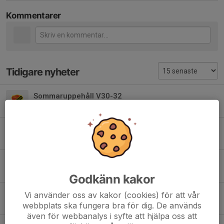
Kommentarer
Tidigare nyheter
Sommaruppehåll V30-32
23 jul, 12:15
2
Bilder Gothia Cup 2026
17 jul, 18:00
1
Gothia Cup 2026 (i siffror)
17 jul, 10:00
5
Godkänn kakor
Gothia Cup: Torsdag 16/7
Vi använder oss av kakor (cookies) för att vår
webbplats ska fungera bra för dig. De används
15 jul, 18:40
2
även för webbanalys i syfte att hjälpa oss att