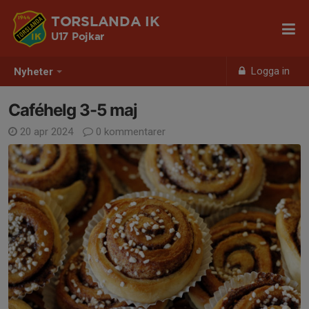
TORSLANDA IK
U17 Pojkar
Logga in
Nyheter
Caféhelg 3-5 maj
20 apr 2024
0 kommentarer