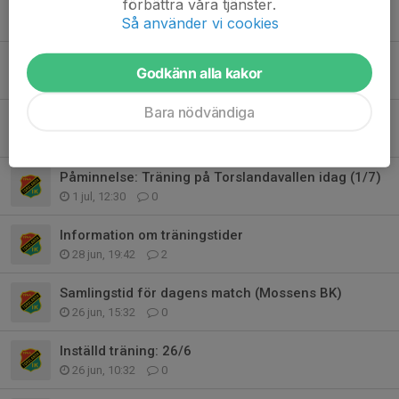
förbättra våra tjänster.
Gothia Cup: Onsdag 15/7
Så använder vi cookies
15 jul, 10:59
0
Sista info: Gothia Cup
Godkänn alla kakor
12 jul, 20:17
0
Bara nödvändiga
Nedräkning: Gothia Cup 2026
6 jul, 08:00
3
Påminnelse: Träning på Torslandavallen idag (1/7)
1 jul, 12:30
0
Information om träningstider
28 jun, 19:42
2
Samlingstid för dagens match (Mossens BK)
26 jun, 15:32
0
Inställd träning: 26/6
26 jun, 10:32
0