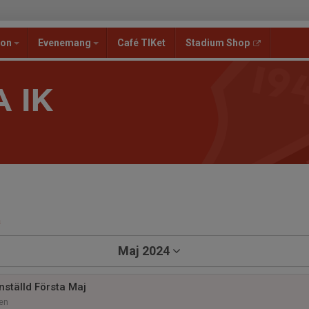
ion
Evenemang
Café TIKet
Stadium Shop
 IK
a
Maj 2024
nställd Första Maj
en