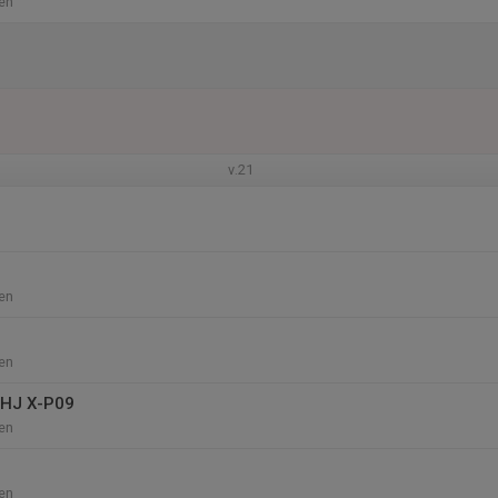
en
v.21
en
en
 HJ X-P09
en
en