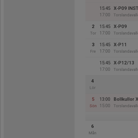
15:45
X-P09 INST
17:00
Torslandavall
2
15:45
X-P09
17:00
Tor
Torslandavall
3
15:45
X-P11
17:00
Fre
Torslandavall
15:45
X-P12/13
17:00
Torslandavall
4
Lör
5
13:00
Bollkullor X
15:00
Sön
Torslandavall
6
Mån