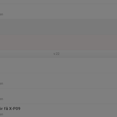
en
v.22
en
en
ör få X-P09
en