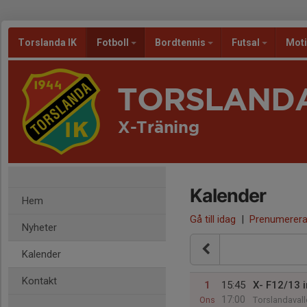
Torslanda IK
Fotboll
Bordtennis
Futsal
Mot
TORSLANDA
X-Träning
Kalender
Hem
Gå till idag
|
Prenumerer
Nyheter
Kalender
Kontakt
1
15:45
X- F12/13 i
17:00
Ons
Torslandavall