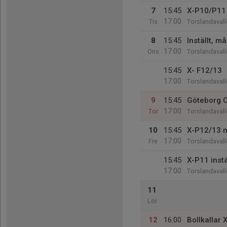
7
15:45
X-P10/P11
17:00
Tis
Torslandavall
8
15:45
Inställt, m
17:00
Ons
Torslandavall
15:45
X- F12/13
17:00
Torslandavall
9
15:45
Göteborg Cu
17:00
Tor
Torslandavall
10
15:45
X-P12/13 m
17:00
Fre
Torslandavall
15:45
X-P11 inst
17:00
Torslandavall
11
Lör
12
16:00
Bollkallar 