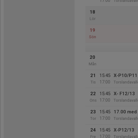
17:00
Torslandavall
18
Lör
19
Sön
20
Mån
21
15:45
X-P10/P11
17:00
Tis
Torslandavall
22
15:45
X- F12/13
17:00
Ons
Torslandavall
23
15:45
17.00 med
17:00
Tor
Torslandavall
24
15:45
X-P12/13
17:00
Fre
Torslandavall