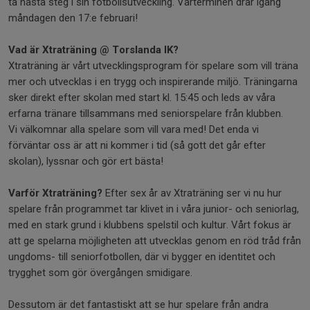
ta nästa steg i sin fotbollsutveckling. Vårterminen drar igång
måndagen den 17:e februari!
Vad är Xtraträning @ Torslanda IK?
Xtraträning är vårt utvecklingsprogram för spelare som vill träna
mer och utvecklas i en trygg och inspirerande miljö. Träningarna
sker direkt efter skolan med start kl. 15:45 och leds av våra
erfarna tränare tillsammans med seniorspelare från klubben.
Vi välkomnar alla spelare som vill vara med! Det enda vi
förväntar oss är att ni kommer i tid (så gott det går efter
skolan), lyssnar och gör ert bästa!
Varför Xtraträning?
Efter sex år av Xtraträning ser vi nu hur
spelare från programmet tar klivet in i våra junior- och seniorlag,
med en stark grund i klubbens spelstil och kultur. Vårt fokus är
att ge spelarna möjligheten att utvecklas genom en röd tråd från
ungdoms- till seniorfotbollen, där vi bygger en identitet och
trygghet som gör övergången smidigare.
Dessutom är det fantastiskt att se hur spelare från andra