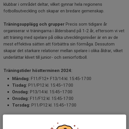
klubbar i området deltar, vilket gynnar hela regionens
fotbollsutveckling och skapar en bredare gemenskap.
Träningsupplägg och grupper
Precis som tidigare år
organiserar vi träningarna i åldersband på 1-2 år, eftersom vi vet
att träning med spelare på olika utvecklingsnivåer är en av de
mest effektiva sätten att förbättra sin förmåga. Dessutom
skapar det starkare relationer mellan spelare i olika åldrar, vilket
underlättar klivet till junior- och seniorfotboll.
Träningstider höstterminen 2024:
Måndag:
F11/F12+ F13/14 kl. 15:45-17:00
Tisdag:
P11/P12 kl. 15:45–17:00
Onsdag:
P13/14 kl. 15:45–17:00
Onsdag:
F11/F12 kl. 15:45-17:00
Torsdag:
P11/P12 kl. 15:45–17:00
Spelare födda 2012 eller äldre kan välja mellan 1 eller 2 träningar
per vecka.