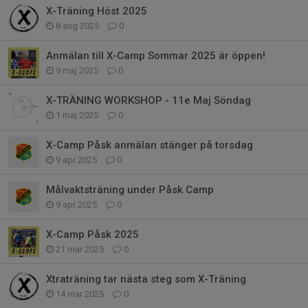
X-Träning Höst 2025
8 aug 2025
0
Anmälan till X-Camp Sommar 2025 är öppen!
9 maj 2025
0
X-TRÄNING WORKSHOP - 11e Maj Söndag
1 maj 2025
0
X-Camp Påsk anmälan stänger på torsdag
9 apr 2025
0
Målvaktsträning under Påsk Camp
9 apr 2025
0
X-Camp Påsk 2025
21 mar 2025
0
Xtraträning tar nästa steg som X-Träning
14 mar 2025
0