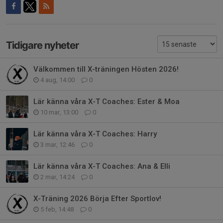
Tidigare nyheter
Välkommen till X-träningen Hösten 2026!
4 aug, 14:00
0
Lär känna våra X-T Coaches: Ester & Moa
10 mar, 13:00
0
Lär känna våra X-T Coaches: Harry
3 mar, 12:46
0
Lär känna våra X-T Coaches: Ana & Elli
2 mar, 14:24
0
X-Träning 2026 Börja Efter Sportlov!
5 feb, 14:48
0