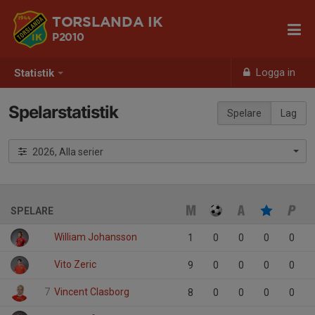
TORSLANDA IK
P2010
Logga in
Statistik
Spelarstatistik
Spelare
Lag
2026, Alla serier
SPELARE
William Johansson
1
0
0
0
0
Vito Zeric
9
0
0
0
0
7
Vincent Clasborg
8
0
0
0
0