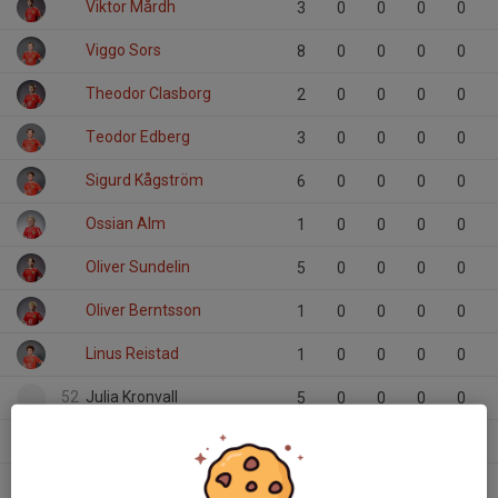
Viktor Mårdh
3
0
0
0
0
Viggo Sors
8
0
0
0
0
Theodor Clasborg
2
0
0
0
0
Teodor Edberg
3
0
0
0
0
Sigurd Kågström
6
0
0
0
0
Ossian Alm
1
0
0
0
0
Oliver Sundelin
5
0
0
0
0
Oliver Berntsson
1
0
0
0
0
Linus Reistad
1
0
0
0
0
52
Julia Kronvall
5
0
0
0
0
Jonathan Buttwill
7
0
0
0
0
Jack Niklasson
3
0
0
0
0