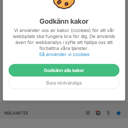
Hugo Nyberg
1
0
0
0
0
Hugo Bramwall Morero
1
0
0
0
0
Godkänn kakor
Vi använder oss av kakor (cookies) för att vår
Filip Andrén
1
0
0
0
0
webbplats ska fungera bra för dig. De används
Daniel Wiberg
6
0
0
0
0
även för webbanalys i syfte att hjälpa oss att
förbättra våra tjänster.
Benjamin Blomster
1
0
0
0
0
Så använder vi cookies
Arvid Hermansson
2
0
0
0
0
Godkänn alla kakor
Arvid Benjaminsson Krona
4
0
0
0
0
Bara nödvändiga
Anton Nygren
2
0
0
0
0
Anton Jirdén
1
0
0
0
0
MÅLVAKTER