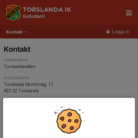
TORSLANDA IK
Gofotboll
Logga in
Kontakt
Kontakt
HEMMAARENA
Torslandavallen
BESÖKSADRESS
Torslanda Idrottsväg, 17
423 32 Torslanda
TELEFON
031-56 30 32
E-POST
kansli@torslandaik.com