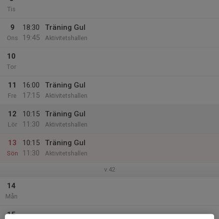
Tis
9
18:30
Träning Gul
19:45
Ons
Aktivitetshallen
10
Tor
11
16:00
Träning Gul
17:15
Fre
Aktivitetshallen
12
10:15
Träning Gul
11:30
Lör
Aktivitetshallen
13
10:15
Träning Gul
11:30
Sön
Aktivitetshallen
v.42
14
Mån
15