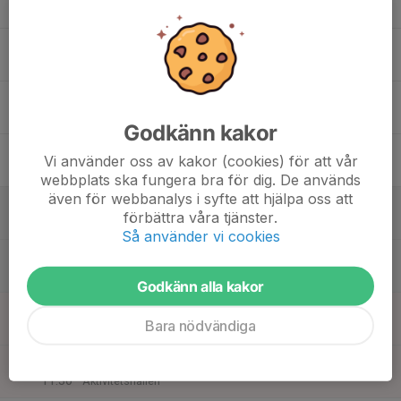
Tis
16
18:30
Träning Gul
19:45
Ons
Aktivitetshallen
17
Tor
Godkänn kakor
18
16:00
Träning Gul
Vi använder oss av kakor (cookies) för att vår
17:15
Fre
Aktivitetshallen
webbplats ska fungera bra för dig. De används
även för webbanalys i syfte att hjälpa oss att
19
08:45
Bemanning av TIKet
förbättra våra tjänster.
18:30
Lör
Klubbhuset
Så använder vi cookies
10:15
Träning Gul
11:30
Aktivitetshallen
Godkänn alla kakor
20
08:45
Bemanning av TIKet
Bara nödvändiga
18:30
Sön
Klubbhuset
10:15
Träning Gul
11:30
Aktivitetshallen