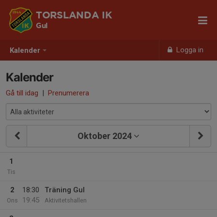
TORSLANDA IK
Gul
Logga in
Kalender
Kalender
Gå till idag
|
Prenumerera
Oktober 2024
1
Tis
2
18:30
Träning Gul
19:45
Ons
Aktivitetshallen