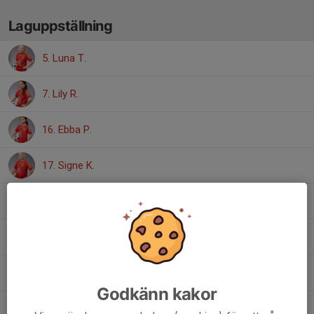
Laguppställning
5. Luna T.
7. Lily R.
16. Ebba P.
17. Signe K.
25. Alma S.
25. Edda M.
30. Mira N.
Godkänn kakor
47. Astrid W.