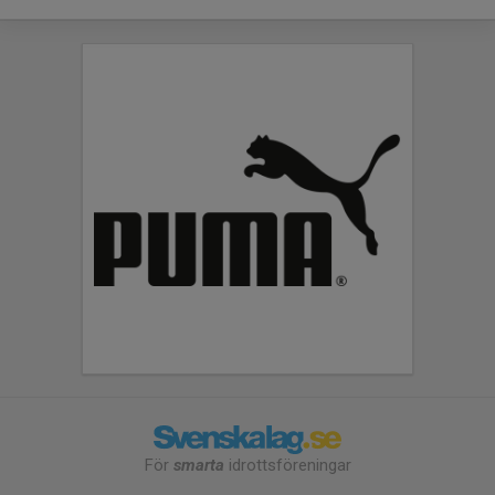
För
smarta
idrottsföreningar