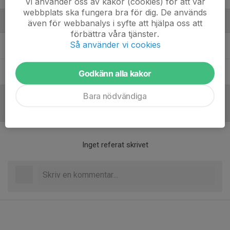
Vi använder oss av kakor (cookies) för att vår
webbplats ska fungera bra för dig. De används
Ledare
även för webbanalys i syfte att hjälpa oss att
förbättra våra tjänster.
Så använder vi cookies
Karl Strandberg
Träningsansvarig
Max Rasper
Ledare
Godkänn alla kakor
Bara nödvändiga
Referat
Inget referat skrivet