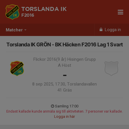
TORSLANDA IK
F2016
Logga in
Matcher
Torslanda IK GRÖN - BK Häcken F2016 Lag 1 Svart
Flickor 2016(9 år) Hisingen Grupp
A Höst
-
8 sep 2025, 17:30, Torslandavallen
41 Gräs
Samling 17:00
Endast kallade kunde anmäla sig till aktiviteten. 7 personer var kallade.
Logga in här