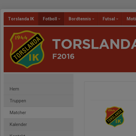
Torslanda IK
Fotboll
Bordtennis
Futsal
Mot
TORSLANDA
F2016
Hem
Truppen
Matcher
Kalender