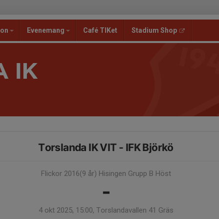
ion
Evenemang
Café TIKet
Stadium Shop
 IK
Torslanda IK VIT - IFK Björkö
Flickor 2016(9 år) Hisingen Grupp B Höst
-
4 okt 2025, 15:00, Torslandavallen 41 Gräs