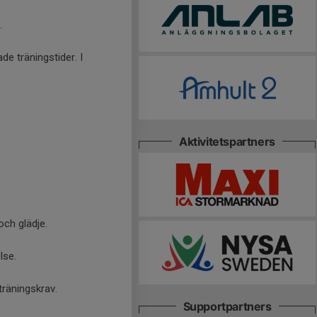
.
ade träningstider. I
Aktivitetspartners
ch glädje.
lse.
träningskrav.
Supportpartners