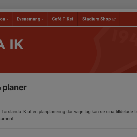
ion
Evenemang
Café TIKet
Stadium Shop
 IK
 planer
r Torslanda IK ut en planplanering där varje lag kan se sina tilldelade 
okument.