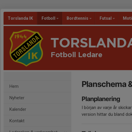
Torslanda IK
Fotboll
Bordtennis
Futsal
Mot
TORSLANDA
Fotboll Ledare
Planschema &
Hem
Nyheter
Planplanering
I början av varje år skicka
Kalender
version hittar du bland d
Kontakt