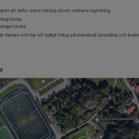
het att delta i extra träning utöver ordinarie lagträning.
äning/vecka
äningar/vecka
e tränare och har ett tydligt fokus på individuell utveckling och kvalit
r