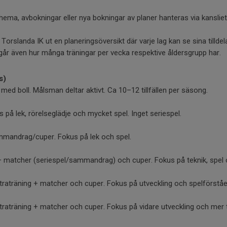
chema, avbokningar eller nya bokningar av planer hanteras via kansliet
r Torslanda IK ut en planeringsöversikt där varje lag kan se sina tilldel
r även hur många träningar per vecka respektive åldersgrupp har.
s)
med boll. Målsman deltar aktivt. Ca 10–12 tillfällen per säsong.
 på lek, rörelseglädje och mycket spel. Inget seriespel.
mmandrag/cuper. Fokus på lek och spel.
+ matcher (seriespel/sammandrag) och cuper. Fokus på teknik, spel o
traträning + matcher och cuper. Fokus på utveckling och spelförståe
traträning + matcher och cuper. Fokus på vidare utveckling och mer 