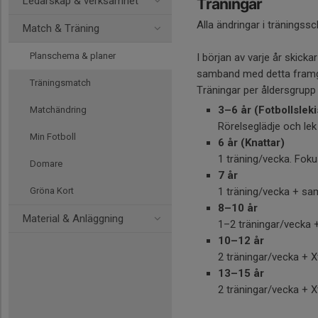
Ledarskap & verksamhet
Träningar
Alla ändringar i träningss
Match & Träning
Planschema & planer
I början av varje år skicka
samband med detta framgå
Träningsmatch
Träningar per åldersgrupp
3–6 år (Fotbollsleki
Matchändring
Rörelseglädje och lek 
Min Fotboll
6 år (Knattar)
1 träning/vecka. Fokus
Domare
7 år
Gröna Kort
1 träning/vecka + sa
8–10 år
Material & Anläggning
1–2 träningar/vecka 
10–12 år
2 träningar/vecka + X
13–15 år
2 träningar/vecka + X