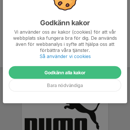
Så här fungerar det:
Beställ vinterjackan via ert laginlogg i Teamsales
Betala och spara kvitto
Godkänn kakor
Skicka kvittot till
ekonomi@torslandaik.com
Du får därefter
550 kr i ersättning
från föreningen
Vi använder oss av kakor (cookies) för att vår
Erbjudandet gäller för ledare enligt föreningens riktlinjer.
webbplats ska fungera bra för dig. De används
även för webbanalys i syfte att hjälpa oss att
förbättra våra tjänster.
Så använder vi cookies
Godkänn alla kakor
Bara nödvändiga