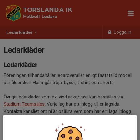
TORSLANDA IK
Fotboll Ledare
Logga in
Ledarkläder
Ledarkläder
Ledarkläder
Föreningen tillhandahåller ledaroveraller enligt fastställd modell
per ålderskull. Här ingår tröja, byxor, t-shirt och shorts.
Övriga ledarkläder som ex. vindjacka/väst kan beställas via
Stadium Teamsales
. Varje lag har ett inlogg till er lagsida.
Kontakta kansliet om ni är osäkra vem som har ert lags inlogg.
Torslanda IK har ett subventionerat erbjudande på vinterjackor
via Teamsales.