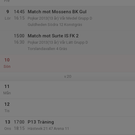
Fre
9
14:45
Match mot Mossens BK Gul
16:15
Lör
Pojkar 2013(13 år) Vår Medel Grupp D
Guldheden Södra 12 Konstgräs
15:00
Match mot Surte IS FK 2
16:30
Pojkar 2013(13 år) Vår Lätt Grupp D
Torslandavallen 4 Gräs
10
Sön
v.20
11
Mån
12
Tis
13
17:00
P13 Träning
18:15
Ons
Hästevik 21:47 Arena 11