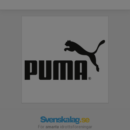
För
smarta
idrottsföreningar