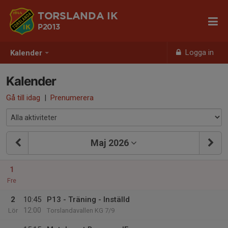
TORSLANDA IK
P2013
Logga in
Kalender
Kalender
Gå till idag
|
Prenumerera
Maj 2026
1
Fre
2
10:45
P13 - Träning - Inställd
12:00
Lör
Torslandavallen KG 7/9