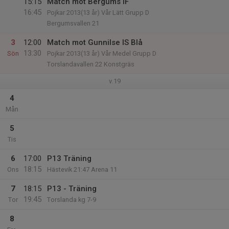
15:15
Match mot Bergums IF
16:45
Pojkar 2013(13 år) Vår Lätt Grupp D
Bergumsvallen 21
3
12:00
Match mot Gunnilse IS Blå
13:30
Sön
Pojkar 2013(13 år) Vår Medel Grupp D
Torslandavallen 22 Konstgräs
v.19
4
Mån
5
Tis
6
17:00
P13 Träning
18:15
Ons
Hästevik 21:47 Arena 11
7
18:15
P13 - Träning
19:45
Tor
Torslanda kg 7-9
8