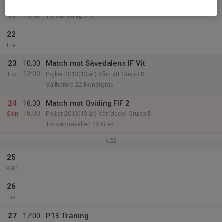
21
18:15
P13 - Träning
19:45
Tor
Torslanda kg 7-9
22
Fre
23
10:30
Match mot Sävedalens IF Vit
12:00
Lör
Pojkar 2013(13 år) Vår Lätt Grupp D
Vallhamra 22 Konstgräs
24
16:30
Match mot Qviding FIF 2
18:00
Sön
Pojkar 2013(13 år) Vår Medel Grupp D
Torslandavallen 42 Gräs
v.22
25
Mån
26
Tis
27
17:00
P13 Träning