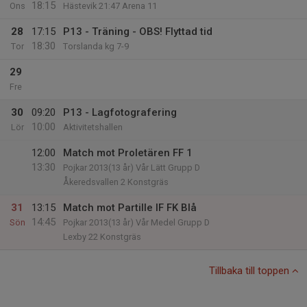
18:15
Ons
Hästevik 21:47 Arena 11
28
17:15
P13 - Träning - OBS! Flyttad tid
18:30
Tor
Torslanda kg 7-9
29
Fre
30
09:20
P13 - Lagfotografering
10:00
Lör
Aktivitetshallen
12:00
Match mot Proletären FF 1
13:30
Pojkar 2013(13 år) Vår Lätt Grupp D
Åkeredsvallen 2 Konstgräs
31
13:15
Match mot Partille IF FK Blå
14:45
Sön
Pojkar 2013(13 år) Vår Medel Grupp D
Lexby 22 Konstgräs
Tillbaka till toppen