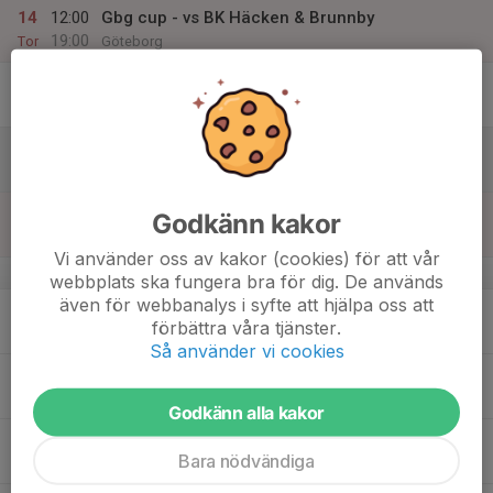
14
12:00
Gbg cup - vs BK Häcken & Brunnby
19:00
Tor
Göteborg
15
11:00
Göteborg cup vs Bergsjö & Backatorp
16:00
Fre
Slättadamm 3 konstgräs
16
17:00
Göteborg cup TIK vs Mossens BK
18:15
Lör
Härlanda Park 1
17
10:00
TIK dagen 2026 - P13
Godkänn kakor
14:00
Sön
Kansliet, Torslandavallen
Vi använder oss av kakor (cookies) för att vår
v.21
webbplats ska fungera bra för dig. De används
även för webbanalys i syfte att hjälpa oss att
18
förbättra våra tjänster.
Mån
Så använder vi cookies
19
Tis
Godkänn alla kakor
20
17:00
P13 Träning
Bara nödvändiga
18:15
Ons
Hästevik 21:47 Arena 11