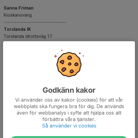
Sanna Friman
Kioskansvarig
----------------------------------
Torslanda IK
Torslanda Idrottsväg 17
423 32 Torslanda
Kontoret: 031-56 30 32
Mobil: 0735-13 64 72
Dela nyhet
Godkänn kakor
Vi använder oss av kakor (cookies) för att vår
webbplats ska fungera bra för dig. De används
Kommentarer
även för webbanalys i syfte att hjälpa oss att
förbättra våra tjänster.
Så använder vi cookies