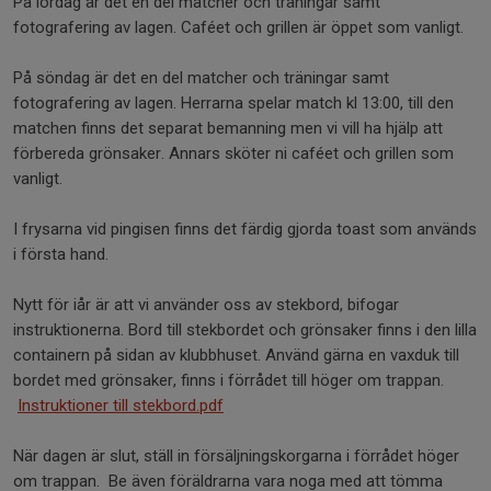
På lördag är det en del matcher och träningar samt
fotografering av lagen. Caféet och grillen är öppet som vanligt.
På söndag är det en del matcher och träningar samt
fotografering av lagen. Herrarna spelar match kl 13:00, till den
matchen finns det separat bemanning men vi vill ha hjälp att
förbereda grönsaker. Annars sköter ni caféet och grillen som
vanligt.
I frysarna vid pingisen finns det färdig gjorda toast som används
i första hand.
Nytt för iår är att vi använder oss av stekbord, bifogar
instruktionerna. Bord till stekbordet och grönsaker finns i den lilla
containern på sidan av klubbhuset. Använd gärna en vaxduk till
bordet med grönsaker, finns i förrådet till höger om trappan.
Instruktioner till stekbord.pdf
När dagen är slut, ställ in försäljningskorgarna i förrådet höger
om trappan. Be även föräldrarna vara noga med att tömma