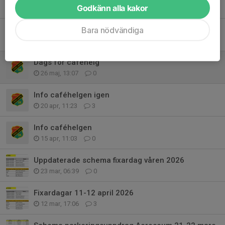
Tidigare nyheter
Godkänn alla kakor
Bara nödvändiga
Hjälp!
30 maj, 15:57
5
Dags för caféhelg
26 maj, 13:07
0
Info caféhelgen igen
20 apr, 11:23
3
Info caféhelgen
15 apr, 11:03
0
Uppdaterade schema fixardag våren 2026
23 mar, 06:39
0
Fixardagar 11-12 april 2026
12 mar, 17:06
3