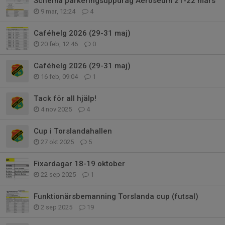
Schema parkeringsuppdrag Aeroseum 21-22 mars
9 mar, 12:24
4
Caféhelg 2026 (29-31 maj)
20 feb, 12:46
0
Caféhelg 2026 (29-31 maj)
16 feb, 09:04
1
Tack för all hjälp!
4 nov 2025
4
Cup i Torslandahallen
27 okt 2025
5
Fixardagar 18-19 oktober
22 sep 2025
1
Funktionärsbemanning Torslanda cup (futsal)
2 sep 2025
19