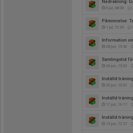
Nedräkning: G
6 jul, 08:00
Påminnelse: Tr
1 jul, 12:30
Information om
28 jun, 19:42
Samlingstid f
26 jun, 15:32
Inställd tränin
26 jun, 10:32
Inställd tränin
17 jun, 16:17
Inställd tränin
15 jun, 12:57