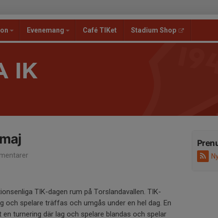
ion
Evenemang
Café TIKet
Stadium Shop
 IK
 maj
Pren
mentarer
Ny
tionsenliga TIK-dagen rum på Torslandavallen. TIK-
lag och spelare träffas och umgås under en hel dag. En
 en turnering där lag och spelare blandas och spelar