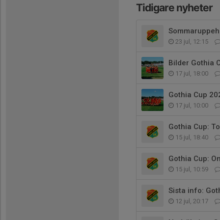
Tidigare nyheter
Sommaruppehå
23 jul, 12:15
Bilder Gothia 
17 jul, 18:00
Gothia Cup 2026
17 jul, 10:00
Gothia Cup: T
15 jul, 18:40
Gothia Cup: O
15 jul, 10:59
Sista info: Go
12 jul, 20:17