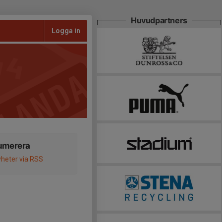
Huvudpartners
Logga in
umerera
heter via RSS