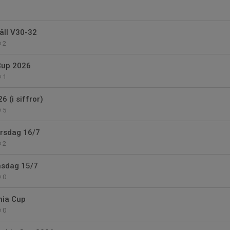
ll V30-32
2
Cup 2026
1
 (i siffror)
5
orsdag 16/7
2
nsdag 15/7
0
thia Cup
0