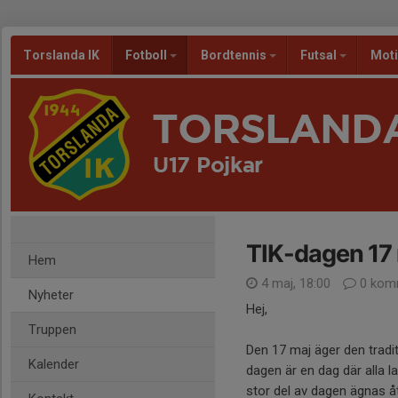
Torslanda IK
Fotboll
Bordtennis
Futsal
Mot
TORSLANDA
U17 Pojkar
TIK-dagen 17
Hem
4 maj, 18:00
0 kom
Nyheter
Hej,
Truppen
Den 17 maj äger den tradi
Kalender
dagen är en dag där alla 
stor del av dagen ägnas åt