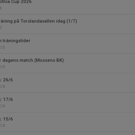
othia Cup 2026
3
äning på Torslandavallen idag (1/7)
0
 träningstider
2
ör dagens match (Mossens BK)
0
g: 26/6
0
g: 17/6
0
g: 15/6
0