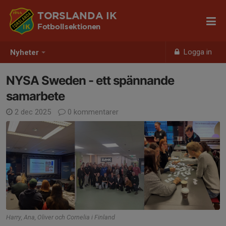
TORSLANDA IK
Fotbollsektionen
Logga in
Nyheter
NYSA Sweden - ett spännande
samarbete
2 dec 2025
0 kommentarer
Harry, Ana, Oliver och Cornelia i Finland