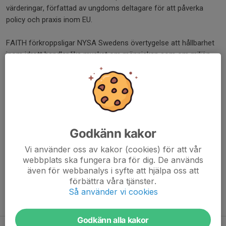
värderingar, författad av ungdoms deltagare för att påverka
policy och praxis inom EU.
FAITH förkroppsligar NYSA Swedens övertygelse att hållbarhet
inom idrott handlar lika mycket om människan som om miljön,
och att empati, integritet och gemensamt syfte är avgörande
för nästa generations idrottare och ledare.
Dela nyhet
Godkänn kakor
Kommentarer
Vi använder oss av kakor (cookies) för att vår
webbplats ska fungera bra för dig. De används
även för webbanalys i syfte att hjälpa oss att
förbättra våra tjänster.
Så använder vi cookies
Tidigare nyheter
Godkänn alla kakor