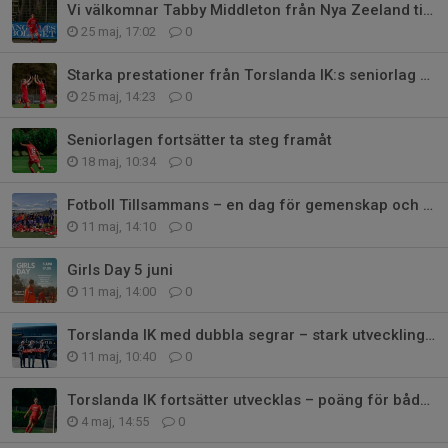
Vi välkomnar Tabby Middleton från Nya Zeeland till TIK
25 maj, 17:02
0
Starka prestationer från Torslanda IK:s seniorlag – damerna tog fin seger!
25 maj, 14:23
0
Seniorlagen fortsätter ta steg framåt
18 maj, 10:34
0
Fotboll Tillsammans – en dag för gemenskap och bra matchklimat
11 maj, 14:10
0
Girls Day 5 juni
11 maj, 14:00
0
Torslanda IK med dubbla segrar – stark utveckling i båda seniorlagen
11 maj, 10:40
0
Torslanda IK fortsätter utvecklas – poäng för båda SR lagen
4 maj, 14:55
0