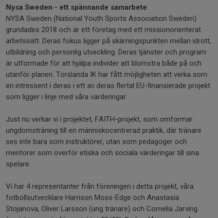
Nysa Sweden - ett spännande samarbete
NYSA Sweden (National Youth Sports Association Sweden)
grundades 2018 och är ett företag med ett missionorienterat
arbetssätt. Deras fokus ligger på skärningspunkten mellan idrott,
utbildning och personlig utveckling. Deras tjänster och program
är utformade för att hjälpa individer att blomstra både på och
utanför planen. Torslanda IK har fått möjligheten att verka som
en intressent i deras i ett av deras flertal EU-finansierade projekt
som ligger i linje med våra värderingar.
Just nu verkar vi i projektet, FAITH-projekt, som omformar
ungdomsträning till en människocentrerad praktik, där tränare
ses inte bara som instruktörer, utan som pedagoger och
mentorer som överför etiska och sociala värderingar till sina
spelare.
Vi har 4 representanter från föreningen i detta projekt, våra
fotbollsutvecklare Harrison Moss-Edge och Anastasia
Stojanova, Oliver Larsson (ung tränare) och Cornelia Jarving