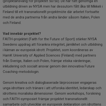
(projektansvarig för projektet 50/50). De har fått genomgå en
utbildning driven av NYSA men har dessutom fått åka till Mikkeli i
Finland till ett transnationellt projektmöte där arbetet fortsatte
med de andra partnerna från andra länder såsom Italien, Polen
och Finland.
Vad innebär projektet?
FAITH-projektet (Faith for the Future of Sport) stärker NYSA
Swedens uppdrag att förankra integritet, jämlikhet och utbildning
i kärnan av europeisk idrott. Projektet, som koordineras av
HamK University of Applied Sciences (Finland) med partners
från Sverige, Italien och Polen, främjar etiska värderingar,
inkludering och socialt ansvar genom den innovativa Future
Coaching-metodologin.
Genom kreativa och dialogbaserade lärprocesser engageras
unga idrottare och tränare i att utforska identitet, ledarskap och
idrottens moraliska dimensioner. Genom workshops, forskning
och FAITH-symposiet främjar projektet transnationellt
samarbete och utvecklar en europeisk deklaration om idrottens