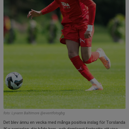
foto: Lyvann Baltimore @eventfotogbg
Det blev ännu en vecka med många positiva inslag för Torslanda
IK:s seniorlag, där både herr- och damlaget fortsatte att visa