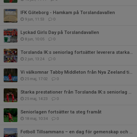
IFK Göteborg - Hamkam på Torslandavallen
9 jun, 11:53
0
Lyckad Girls Day på Torslandavallen
8 jun, 10:05
0
Torslanda IK:s seniorlag fortsätter leverera starka prestationer
2 jun, 13:24
0
Vi välkomnar Tabby Middleton från Nya Zeeland till TIK
25 maj, 17:02
0
Starka prestationer från Torslanda IK:s seniorlag – damerna tog fin seger!
25 maj, 14:23
0
Seniorlagen fortsätter ta steg framåt
18 maj, 10:34
0
Fotboll Tillsammans – en dag för gemenskap och bra matchklimat