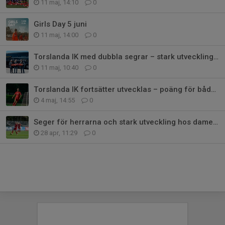
11 maj, 14:10
0
Girls Day 5 juni
11 maj, 14:00
0
Torslanda IK med dubbla segrar – stark utveckling i båda seniorlagen
11 maj, 10:40
0
Torslanda IK fortsätter utvecklas – poäng för båda SR lagen
4 maj, 14:55
0
Seger för herrarna och stark utveckling hos damerna
28 apr, 11:29
0