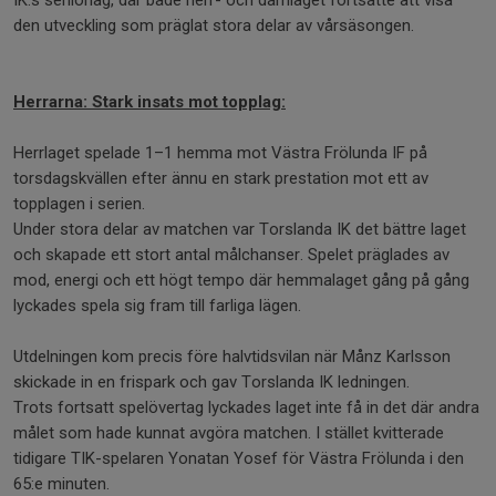
den utveckling som präglat stora delar av vårsäsongen.
Herrarna: Stark insats mot topplag:
Herrlaget spelade 1–1 hemma mot Västra Frölunda IF på
torsdagskvällen efter ännu en stark prestation mot ett av
topplagen i serien.
Under stora delar av matchen var Torslanda IK det bättre laget
och skapade ett stort antal målchanser. Spelet präglades av
mod, energi och ett högt tempo där hemmalaget gång på gång
lyckades spela sig fram till farliga lägen.
Utdelningen kom precis före halvtidsvilan när Månz Karlsson
skickade in en frispark och gav Torslanda IK ledningen.
Trots fortsatt spelövertag lyckades laget inte få in det där andra
målet som hade kunnat avgöra matchen. I stället kvitterade
tidigare TIK-spelaren Yonatan Yosef för Västra Frölunda i den
65:e minuten.