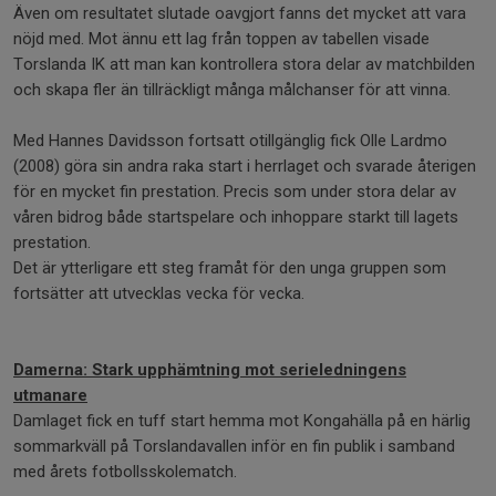
Även om resultatet slutade oavgjort fanns det mycket att vara
nöjd med. Mot ännu ett lag från toppen av tabellen visade
Torslanda IK att man kan kontrollera stora delar av matchbilden
och skapa fler än tillräckligt många målchanser för att vinna.
Med Hannes Davidsson fortsatt otillgänglig fick Olle Lardmo
(2008) göra sin andra raka start i herrlaget och svarade återigen
för en mycket fin prestation. Precis som under stora delar av
våren bidrog både startspelare och inhoppare starkt till lagets
prestation.
Det är ytterligare ett steg framåt för den unga gruppen som
fortsätter att utvecklas vecka för vecka.
Damerna: Stark upphämtning mot serieledningens
utmanare
Damlaget fick en tuff start hemma mot Kongahälla på en härlig
sommarkväll på Torslandavallen inför en fin publik i samband
med årets fotbollsskolematch.