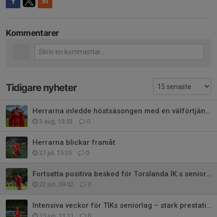
Kommentarer
Tidigare nyheter
Herrarna inledde höstsäsongen med en välförtjänt seger
3 aug, 15:53
0
Herrarna blickar framåt
27 jul, 15:35
0
Fortsatta positiva besked för Torslanda IK:s seniorlag
22 jun, 09:02
0
Intensiva veckor för TIKs seniorlag – stark prestationer och resultat
15 jun, 11:11
0