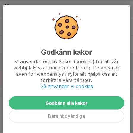
17
Ons
18
Tor
19
Fre
Godkänn kakor
20
Vi använder oss av kakor (cookies) för att vår
Lör
webbplats ska fungera bra för dig. De används
även för webbanalys i syfte att hjälpa oss att
21
19:50
Futsalträning Torshallen
förbättra våra tjänster.
21:00
Sön
Nya Torshallen
Så använder vi cookies
v.4
22
Godkänn alla kakor
Mån
Bara nödvändiga
23
Tis