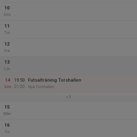
10
Ons
11
Tor
12
Fre
13
Lör
14
19:50
Futsalträning Torshallen
21:00
Sön
Nya Torshallen
v.3
15
Mån
16
Tis