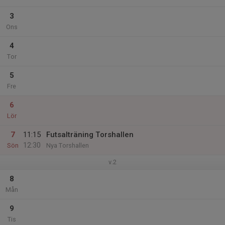
3
Ons
4
Tor
5
Fre
6
Lör
7
11:15
Futsalträning Torshallen
12:30
Sön
Nya Torshallen
v.2
8
Mån
9
Tis