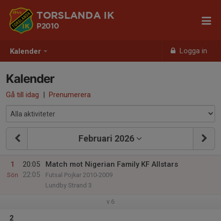
TORSLANDA IK
P2010
Logga in
Kalender
Kalender
Gå till idag
|
Prenumerera
Februari 2026
1
20:05
Match mot Nigerian Family KF Allstars
22:05
Sön
Futsal Pojkar 2010-2009
Lundby Strand 3
v.6
2