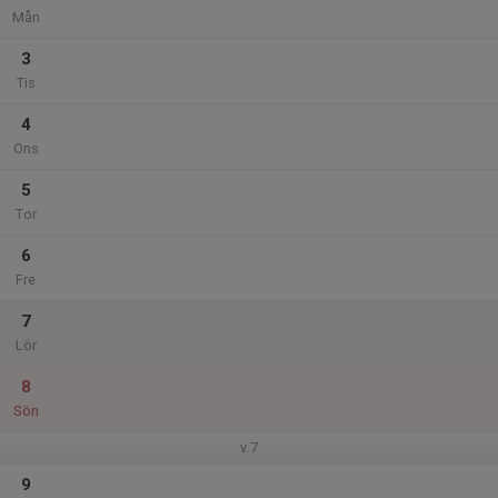
Mån
3
Tis
4
Ons
5
Tor
6
Fre
7
Lör
8
Sön
v.7
9