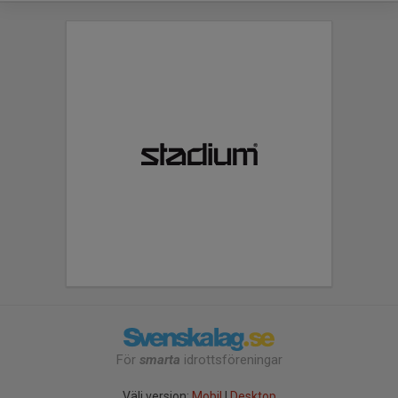
För
smarta
idrottsföreningar
Välj version:
Mobil
|
Desktop