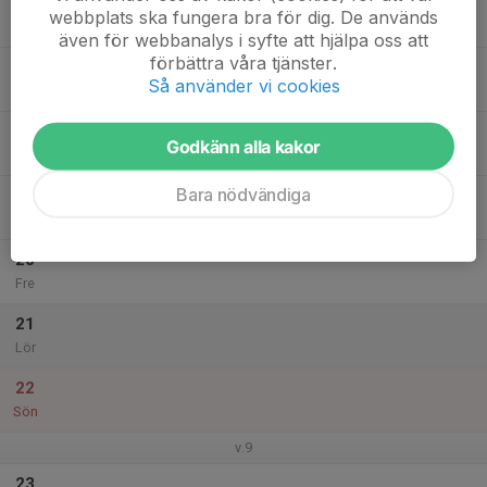
16
webbplats ska fungera bra för dig. De används
Mån
även för webbanalys i syfte att hjälpa oss att
förbättra våra tjänster.
17
Så använder vi cookies
Tis
18
Godkänn alla kakor
Ons
Bara nödvändiga
19
Tor
20
Fre
21
Lör
22
Sön
v.9
23