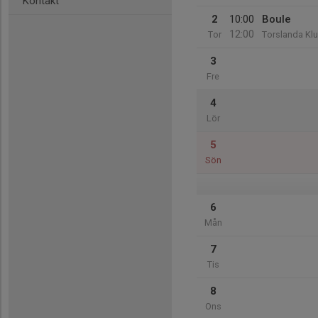
Kontakt
2
10:00
Boule
12:00
Tor
Torslanda Kl
3
Fre
4
Lör
5
Sön
6
Mån
7
Tis
8
Ons