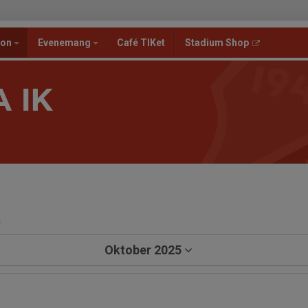
ion
Evenemang
Café TIKet
Stadium Shop
 IK
a
Oktober 2025