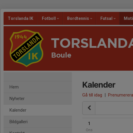
Torslanda IK
Fotboll
Bordtennis
Futsal
Mot
TORSLANDA
Boule
Kalender
Hem
Gå till idag
|
Prenumerer
Nyheter
Kalender
Bildgalleri
1
Ons