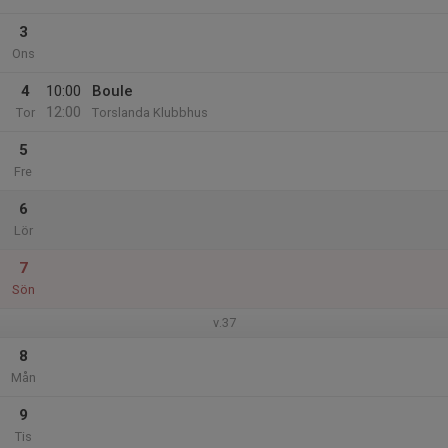
3
Ons
4
10:00
Boule
12:00
Tor
Torslanda Klubbhus
5
Fre
6
Lör
7
Sön
v.37
8
Mån
9
Tis