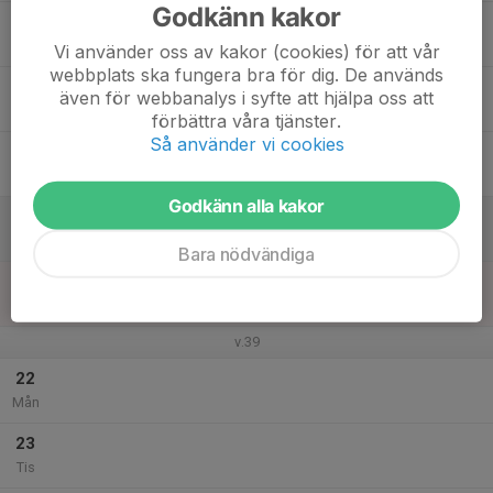
Godkänn kakor
17
Ons
Vi använder oss av kakor (cookies) för att vår
webbplats ska fungera bra för dig. De används
18
10:00
Boule
även för webbanalys i syfte att hjälpa oss att
12:00
Tor
Torslanda Klubbhus
förbättra våra tjänster.
Så använder vi cookies
19
Fre
Godkänn alla kakor
20
Lör
Bara nödvändiga
21
Sön
v.39
22
Mån
23
Tis