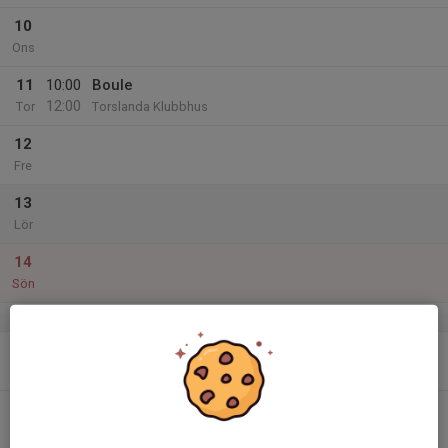
10
Ons
11
10:00
Boule
12:00
Tor
Torslanda Klubbhus
12
Fre
13
Lör
14
Sön
v.38
15
Mån
16
Tis