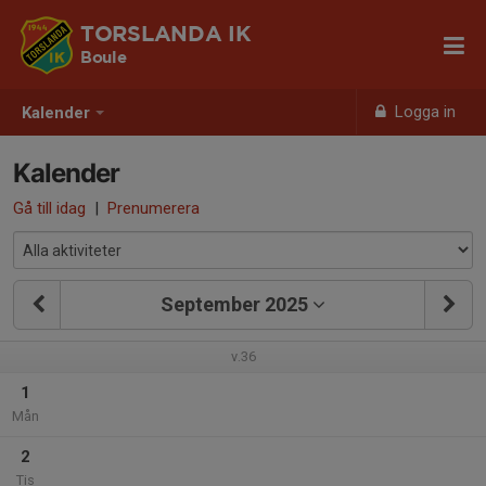
TORSLANDA IK
Boule
Logga in
Kalender
Kalender
Gå till idag
|
Prenumerera
September 2025
v.36
1
Mån
2
Tis