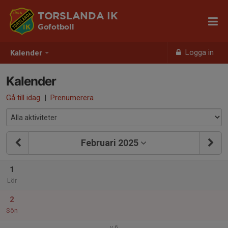
TORSLANDA IK
Gofotboll
Logga in
Kalender
Kalender
Gå till idag
|
Prenumerera
Februari 2025
1
Lör
2
Sön
v.6