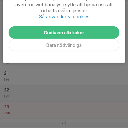
även för webbanalys i syfte att hjälpa oss att
17
förbättra våra tjänster.
Mån
Så använder vi cookies
18
Tis
Godkänn alla kakor
19
10:00
GoFotboll
Bara nödvändiga
11:30
Ons
Torslandavallen
20
Tor
21
Fre
22
Lör
23
Sön
v.9