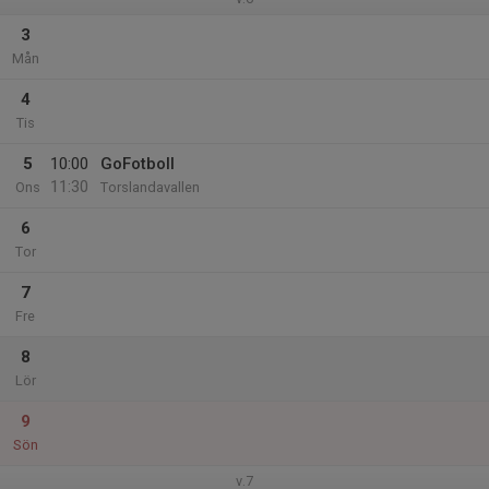
3
Mån
4
Tis
5
10:00
GoFotboll
11:30
Ons
Torslandavallen
6
Tor
7
Fre
8
Lör
9
Sön
v.7