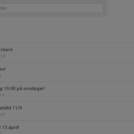
Öckerö
0
ov!
0
ng 10.00 på onsdagar!
0
ställd 11/5
0
 13 april!
0