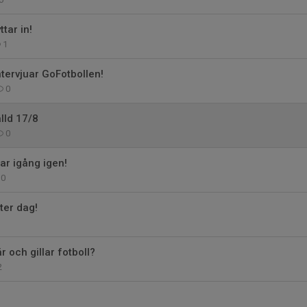
ttar in!
1
tervjuar GoFotbollen!
0
lld 17/8
0
ar igång igen!
0
ter dag!
 och gillar fotboll?
2