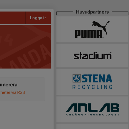
Huvudpartners
Logga in
umerera
heter via RSS