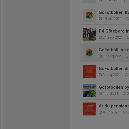
GoFotbollen fly
19 okt 2021
P4 Göteborg in
21 sep 2021
GoFotboll instä
17 aug 2021
GoFotbollen dr
3 aug 2021
Gofotbollen by
1 jul 2021
0
Är du pensionär
9 jun 2021