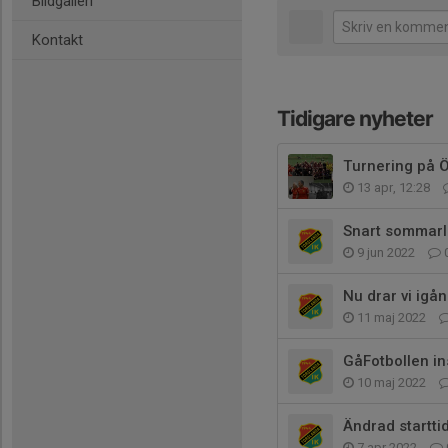
Bildgalleri
Kontakt
Tidigare nyheter
Turnering på 
13 apr, 12:28
Snart sommarl
9 jun 2022
Nu drar vi igå
11 maj 2022
GåFotbollen in
10 maj 2022
Ändrad starttid
7 apr 2022