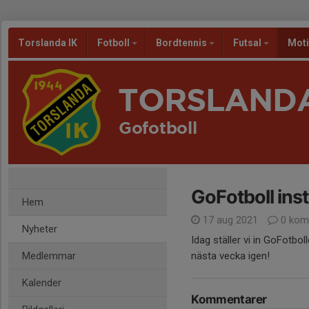
Torslanda IK
Fotboll
Bordtennis
Futsal
Mot
TORSLANDA
Gofotboll
GoFotboll inst
Hem
17 aug 2021
0 kom
Nyheter
Idag ställer vi in GoFotbo
Medlemmar
nästa vecka igen!
Kalender
Kommentarer