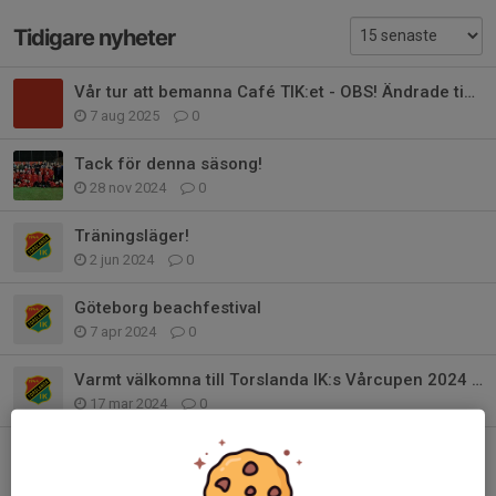
Tidigare nyheter
Vår tur att bemanna Café TIK:et - OBS! Ändrade tider
7 aug 2025
0
Tack för denna säsong!
28 nov 2024
0
Träningsläger!
2 jun 2024
0
Göteborg beachfestival
7 apr 2024
0
Varmt välkomna till Torslanda IK:s Vårcupen 2024 – 23-24 mars
17 mar 2024
0
Zenithcupen
21 aug 2023
0