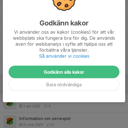
Information, Tack, och Föräldrastöd
15 maj 2023
0
Godkänn kakor
Tisdagsträningar
Vi använder oss av kakor (cookies) för att vår
29 apr 2023
0
webbplats ska fungera bra för dig. De används
även för webbanalys i syfte att hjälpa oss att
Information om swish för TIK häften
förbättra våra tjänster.
16 apr 2023
0
Så använder vi cookies
Maskotar till damlaget söndag!
15 apr 2023
0
Godkänn alla kakor
TIK häften
Bara nödvändiga
14 apr 2023
0
Ingen träning påskafton
1 apr 2023
0
Information om seriespel
31 mar 2023
0