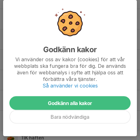
7 apr 2024
0
Varmt välkomna till Torslanda IK:s Vårcupen 2024 – 23-24 mars
17 mar 2024
0
Zenithcupen
21 aug 2023
0
Godkänn kakor
Information, Tack, och Föräldrastöd
Vi använder oss av kakor (cookies) för att vår
15 maj 2023
0
webbplats ska fungera bra för dig. De används
även för webbanalys i syfte att hjälpa oss att
Tisdagsträningar
förbättra våra tjänster.
29 apr 2023
0
Så använder vi cookies
Information om swish för TIK häften
Godkänn alla kakor
16 apr 2023
0
Bara nödvändiga
Maskotar till damlaget söndag!
15 apr 2023
0
TIK häften