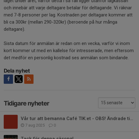
laget under året, varför detta i så fall ligger utanför lagkassan
och innebär att varje deltagare betalar för deltagande. Vi räknar
med 7-8 personer per lag. Kostnaden per deltagare kommer att
bli ca 300kr (mellan 290-320kr) (beroende på hur många
deltagare).
Sista datum för anmälan är redan om en vecka, varför vi inom
kort kommer ut med en kallelse för intresserade, men eftersom
det medför en personlig kostnad ses anmälan som bindande.
Dela nyhet
Tidigare nyheter
Vår tur att bemanna Café TIK:et - OBS! Ändrade tider
7 aug 2025
0
Tack för denna säsong!