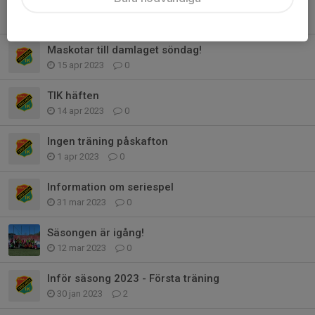
Information om swish för TIK häften
16 apr 2023
0
Maskotar till damlaget söndag!
15 apr 2023
0
TIK häften
14 apr 2023
0
Ingen träning påskafton
1 apr 2023
0
Information om seriespel
31 mar 2023
0
Säsongen är igång!
12 mar 2023
0
Inför säsong 2023 - Första träning
30 jan 2023
2