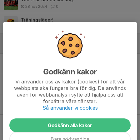
28 nov 2024
0
Träningsläger!
2 jun 2024
0
Göteborg beachfestival
7 apr 2024
0
Varmt välkomna till Torslanda IK:s Vårcupen 2024 – 23-24 mars
17 mar 2024
0
Godkänn kakor
Zenithcupen
Vi använder oss av kakor (cookies) för att vår
webbplats ska fungera bra för dig. De används
21 aug 2023
0
även för webbanalys i syfte att hjälpa oss att
förbättra våra tjänster.
Information, Tack, och Föräldrastöd
Så använder vi cookies
15 maj 2023
0
Tisdagsträningar
Godkänn alla kakor
29 apr 2023
0
Bara nödvändiga