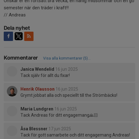
Önskar er en fortsatt bra vecka, en härlig midsommar och en go
semester när den träder i kraft!!
// Andreas
Dela nyhet
Kommentarer
Visa alla kommentarer (5)...
Janica Wendelid
16 jun 2025
Tack själv för allt du fixar!
Henrik Olausson
16 jun 2025
Grymt jobbat alla och speciellt till the Strömbäcks!
Maria Lundgren
16 jun 2025
Tack Andreas för ditt engagemang🙏🏻
Åsa Blessner
17 jun 2025
Tack för gott samarbete och ditt engagemang Andreas!