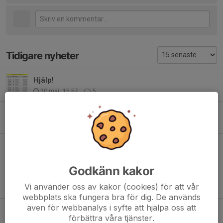
Tidigare nyheter
Hjälp!
30 maj, 15:57
5
Dags för caféhelg
26 maj, 13:07
0
Info caféhelgen igen
20 apr, 11:23
3
Godkänn kakor
Info caféhelgen
Vi använder oss av kakor (cookies) för att vår
15 apr, 11:03
0
webbplats ska fungera bra för dig. De används
även för webbanalys i syfte att hjälpa oss att
Uppdaterade schema fixardag våren 2026
förbättra våra tjänster.
23 mar, 06:39
0