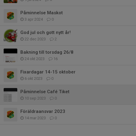
Påminnelse Maskot
3 apr 2024
0
God jul och gott nytt år!
22 dec 2023
2
Bakning till torsdag 26/8
24 okt 2023
16
Fixardagar 14-15 oktober
6 okt 2023
0
Påminnelse Café Tiket
10 sep 2023
0
Föräldraansvar 2023
14 mar 2023
0