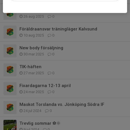
Caféschema TIKET 12-14 september
26 aug 2025
0
Föräldraansvar träningläger Kalvsund
10 aug 2025
0
New body försäljning
30 mar 2025
0
TIK-häften
27 mar 2025
0
Fixardagarna 12-13 april
24 mar 2025
0
Maskot Torslanda vs. Jönköping Södra IF
24 jul 2024
0
Trevlig sommar ⚽️🌞
9 jul 2024
0