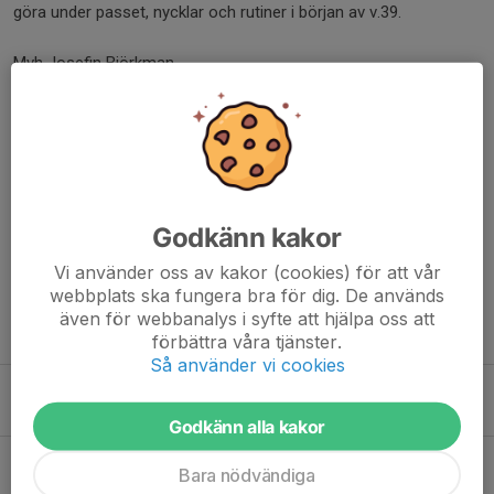
göra under passet, nycklar och rutiner i början av v.39.
Mvh Josefin Björkman
Dela nyhet
Kommentarer
Godkänn kakor
Vi använder oss av kakor (cookies) för att vår
webbplats ska fungera bra för dig. De används
även för webbanalys i syfte att hjälpa oss att
Tidigare nyheter
förbättra våra tjänster.
Så använder vi cookies
Föräldraansvar Torslanda cup
14 sep 2025
0
Godkänn alla kakor
Information Kalvsund träningsläger
Bara nödvändiga
1 sep 2025
0