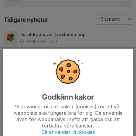
Tidigare nyheter
Föräldraansvar Torslanda cup
14 sep 2025
0
Information Kalvsund träningsläger
1 sep 2025
0
Caféschema TIKET 12-14 september
26 aug 2025
0
Föräldraansvar träningläger Kalvsund
Godkänn kakor
10 aug 2025
0
Vi använder oss av kakor (cookies) för att vår
webbplats ska fungera bra för dig. De används
New body försäljning
även för webbanalys i syfte att hjälpa oss att
30 mar 2025
0
förbättra våra tjänster.
Så använder vi cookies
TIK-häften