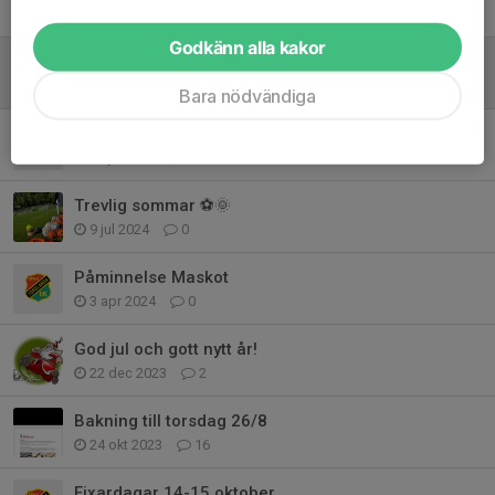
27 mar 2025
0
Godkänn alla kakor
Fixardagarna 12-13 april
24 mar 2025
0
Bara nödvändiga
Maskot Torslanda vs. Jönköping Södra IF
24 jul 2024
0
Trevlig sommar ⚽️🌞
9 jul 2024
0
Påminnelse Maskot
3 apr 2024
0
God jul och gott nytt år!
22 dec 2023
2
Bakning till torsdag 26/8
24 okt 2023
16
Fixardagar 14-15 oktober