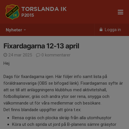
TORSLANDA IK
P2015
Logga in
Nyheter
Fixardagarna 12-13 april
24 mar 2025
0 kommentarer
Hej
Dags för fixardagarna igen. Här följer info samt lista på
föräldraansvariga (OBS se bifogad länk). Fixardagarnas syfte är
att se till att anläggningens klubbhus med aktivitetshall,
fotbollsplaner, gräs och andra ytor ser rena, snygga och
välkomnande ut för våra medlemmar och besökare.
Det finns blandade uppgifter att göra t.ex:
Rensa ogräs och plocka skräp från alla utomhusytor
Köra ut och sprida ut jord på B-planens sämre gräsytor