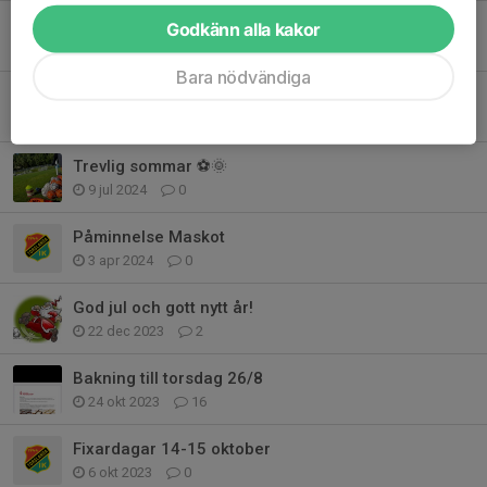
Fixardagarna 12-13 april
Godkänn alla kakor
24 mar 2025
0
Bara nödvändiga
Maskot Torslanda vs. Jönköping Södra IF
24 jul 2024
0
Trevlig sommar ⚽️🌞
9 jul 2024
0
Påminnelse Maskot
3 apr 2024
0
God jul och gott nytt år!
22 dec 2023
2
Bakning till torsdag 26/8
24 okt 2023
16
Fixardagar 14-15 oktober
6 okt 2023
0