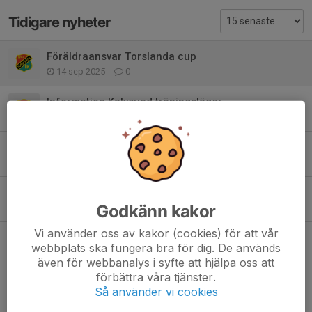
Tidigare nyheter
Föräldraansvar Torslanda cup
14 sep 2025
0
Information Kalvsund träningsläger
1 sep 2025
0
Caféschema TIKET 12-14 september
26 aug 2025
0
Föräldraansvar träningläger Kalvsund
Godkänn kakor
10 aug 2025
0
Vi använder oss av kakor (cookies) för att vår
New body försäljning
webbplats ska fungera bra för dig. De används
30 mar 2025
0
även för webbanalys i syfte att hjälpa oss att
förbättra våra tjänster.
TIK-häften
Så använder vi cookies
27 mar 2025
0