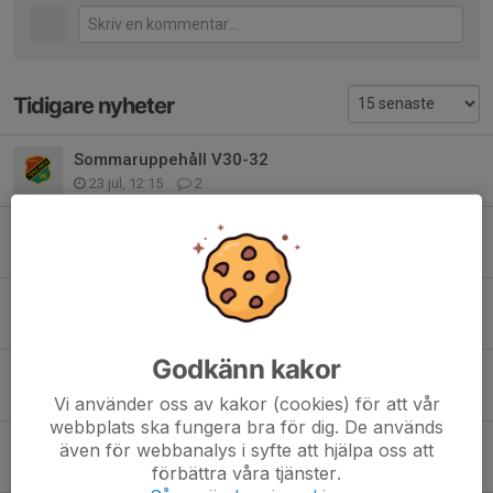
Tidigare nyheter
Sommaruppehåll V30-32
23 jul, 12:15
2
Bilder Gothia Cup 2026
17 jul, 18:00
1
Gothia Cup 2026 (i siffror)
17 jul, 10:00
5
Godkänn kakor
Gothia Cup: Torsdag 16/7
15 jul, 18:40
2
Vi använder oss av kakor (cookies) för att vår
webbplats ska fungera bra för dig. De används
Gothia Cup: Onsdag 15/7
även för webbanalys i syfte att hjälpa oss att
15 jul, 10:59
0
förbättra våra tjänster.